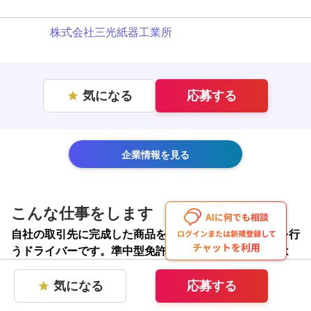
株式会社三光紙器工業所
気になる
応募する
star
企業情報を見る
こんな仕事をします
自社の取引先に完成した商品を納品したり、資材調達を行
うドライバーです。準中型免許をお持ちの方、もしくは
2017年以前に普通免許を取得した方限定の募集です。
気になる
応募する
私たち三光紙器工業所は、高級な「貼り箱🎁」を中心に、
star
包装資材の企画から製造、物流までを一貫して手がけてい