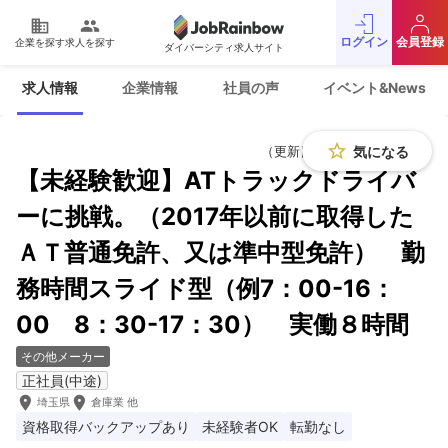
domain
people
ログイン
会員登録
企業を探す
求人を探す
ダイバーシティ求人サイト
運営会社
利用規約
求人情報
企業情報
社員の声
イベント&News
プライバシーポリシー
採用をお考えの企業様
お問い合わせ
JobRainbow MAGAZINE
star_border
気になる
（更新日：2026年5月13日）
【未経験歓迎】ATトラックドライバ
© 2016 JobRainbow Co.,Ltd.
ーに挑戦。（2017年以前に取得した
ＡＴ普通免許、又は準中型免許） 勤
務時間スライド型（例7：00-16：
00 8：30-17：30） 実働８時間
その他メーカー
正社員(中途)
room
room
埼玉県
倉庫業 他
資格取得バックアップあり
未経験者OK
転勤なし