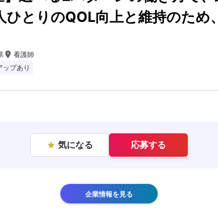
人ひとりのQOL向上と維持のため
room
県
看護師
アップあり
気になる
応募する
star
企業情報を見る