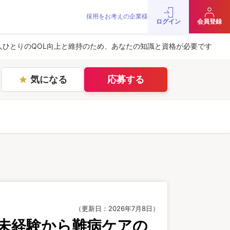
採用をお考えの企業様
をお考えの企業様
お問い合わせ
JobRainbow MAGAZINE
ログイン
会員登録
© 2016 JobRainbow Co.,Ltd.
人ひとりのQOL向上と維持のため、あなたの知識と資格が必要です
気になる
応募する
star
（更新日：2026年7月8日）
未経験から難病ケアの