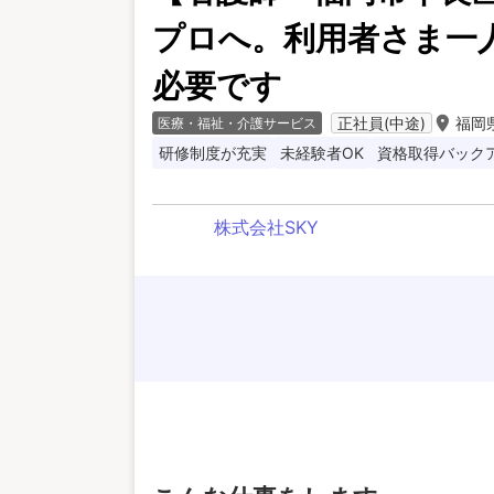
プロへ。利用者さま一
必要です
room
正社員(中途)
福岡
医療・福祉・介護サービス
研修制度が充実
未経験者OK
資格取得バック
株式会社SKY