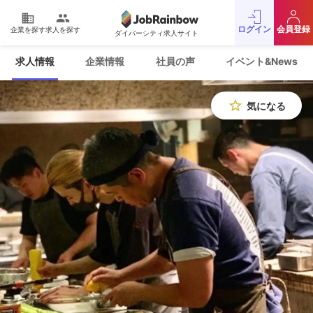
domain
people
ログイン
会員登録
企業を探す
求人を探す
ダイバーシティ求人サイト
運営会社
利用規約
求人情報
企業情報
社員の声
イベント&News
プライバシーポリシー
採用をお考えの企業様
お問い合わせ
JobRainbow MAGAZINE
star_border
気になる
© 2016 JobRainbow Co.,Ltd.