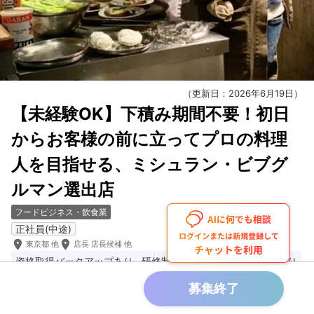
（更新日：2026年6月19日）
【未経験OK】下積み期間不要！初日
からお客様の前に立ってプロの料理
人を目指せる、ミシュラン・ビブグ
ルマン選出店
フードビジネス・飲食業
正社員(中途)
room
room
東京都 他
店長 店長候補 他
資格取得バックアップあり
研修制度が充実
長期休暇制度あり
始業時間が朝10時以降
未経験者OK
語学力が活かせる仕事
募集終了