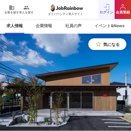
domain
people
ログイン
会員登録
企業を探す
求人を探す
ダイバーシティ求人サイト
運営会社
利用規約
求人情報
企業情報
社員の声
イベント&News
プライバシーポリシー
採用をお考えの企業様
お問い合わせ
JobRainbow MAGAZINE
star_border
気になる
© 2016 JobRainbow Co.,Ltd.