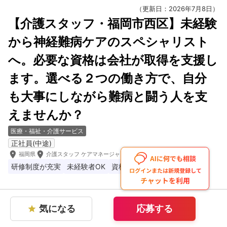
（更新日：2026年7月8日）
【介護スタッフ・福岡市西区】未経験
から神経難病ケアのスペシャリスト
へ。必要な資格は会社が取得を支援し
ます。選べる２つの働き方で、自分
も大事にしながら難病と闘う人を支
えませんか？
医療・福祉・介護サービス
正社員(中途)
room
room
福岡県
介護スタッフ ケアマネージャー 栄養士
研修制度が充実
未経験者OK
資格取得バックアップあり
株式会社SKY
気になる
応募する
star