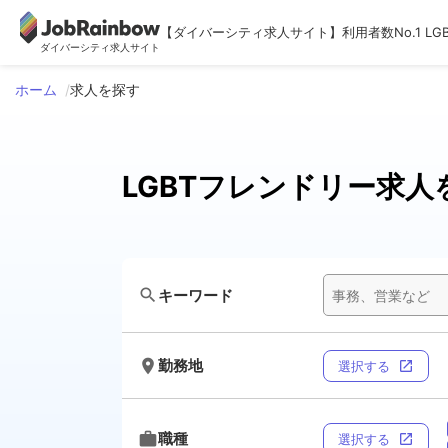
【ダイバーシティ求人サイト】利用者数No.1 LG
ダイバーシティ求人サイト
ホーム
求人を探す
LGBTフレンドリー求人
search
キーワード
room
勤務地
選択する
open_in_new
work
職種
選択する
open_in_new