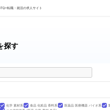
BTQ+転職・就活の求人サイト
を探す
done
done
done
done
化学 素材系
食品 化粧品 香料系
医薬品 医療機器 バイオ系