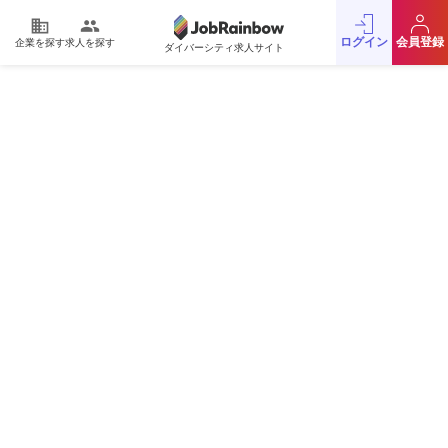
domain
people
ログイン
会員登録
企業を探す
求人を探す
ダイバーシティ求人サイト
運営会社
利用規約
プライバシーポリシー
採用をお考えの企業様
お問い合わせ
JobRainbow MAGAZINE
© 2016 JobRainbow Co.,Ltd.