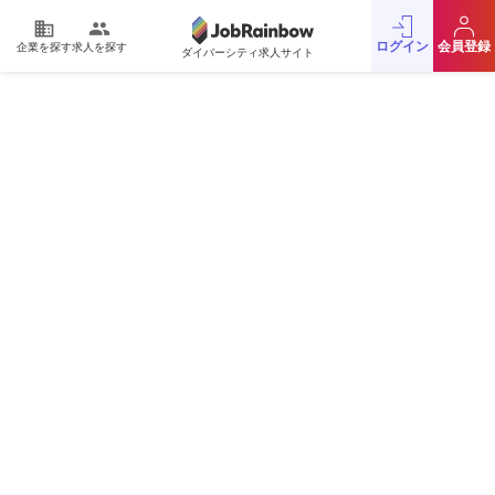
domain
people
ログイン
会員登録
企業を探す
求人を探す
ダイバーシティ求人サイト
運営会社
利用規約
プライバシーポリシー
採用をお考えの企業様
お問い合わせ
JobRainbow MAGAZINE
© 2016 JobRainbow Co.,Ltd.