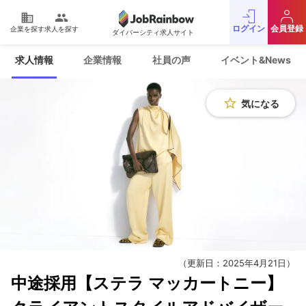
domain
people
ログイン
会員登録
企業を探す
求人を探す
ダイバーシティ求人サイト
運営会社
利用規約
求人情報
企業情報
社員の声
イベント&News
プライバシーポリシー
採用をお考えの企業様
お問い合わせ
JobRainbow MAGAZINE
star_border
気になる
© 2016 JobRainbow Co.,Ltd.
（更新日：2025年4月21日）
中途採用【ステラ マッカートニー】