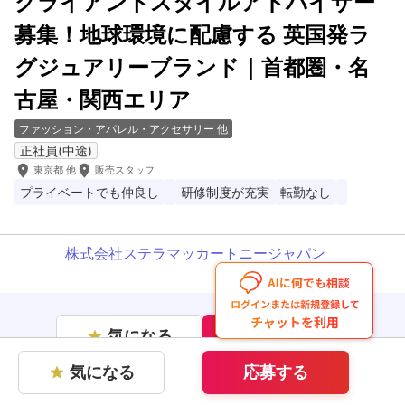
クライアントスタイルアドバイザー
募集！地球環境に配慮する 英国発ラ
グジュアリーブランド｜首都圏・名
古屋・関西エリア
ファッション・アパレル・アクセサリー 他
正社員(中途)
room
room
東京都 他
販売スタッフ
プライベートでも仲良し
研修制度が充実
転勤なし
株式会社ステラマッカートニージャパン
気になる
応募する
star
気になる
応募する
star