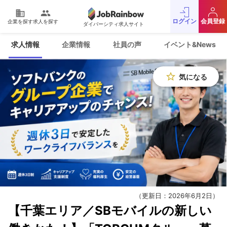
domain
people
ログイン
会員登録
企業を探す
求人を探す
ダイバーシティ求人サイト
運営会社
利用規約
求人情報
企業情報
社員の声
イベント&News
プライバシーポリシー
採用をお考えの企業様
お問い合わせ
JobRainbow MAGAZINE
star_border
気になる
© 2016 JobRainbow Co.,Ltd.
（更新日：2026年6月2日）
【千葉エリア／SBモバイルの新しい