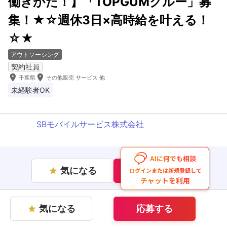
働きかた！】「TOPGUMクルー」募
集！★☆週休3日×高時給を叶える！
☆★
アウトソーシング
契約社員
room
room
千葉県
その他販売 サービス 他
未経験者OK
SBモバイルサービス株式会社
気になる
応募する
star
気になる
応募する
star
企業情報を見る