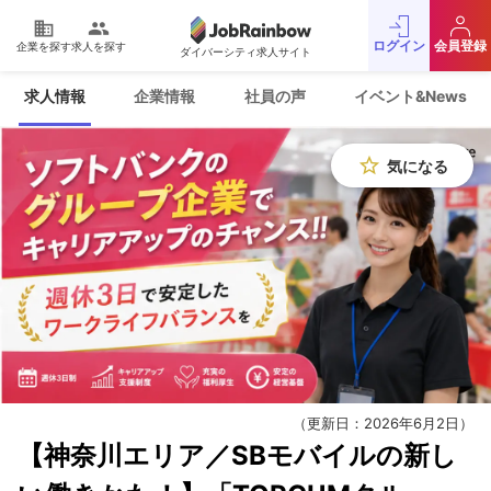
domain
people
ログイン
会員登録
企業を探す
求人を探す
ダイバーシティ求人サイト
運営会社
利用規約
求人情報
企業情報
社員の声
イベント&News
プライバシーポリシー
採用をお考えの企業様
お問い合わせ
JobRainbow MAGAZINE
star_border
気になる
© 2016 JobRainbow Co.,Ltd.
（更新日：2026年6月2日）
【神奈川エリア／SBモバイルの新し