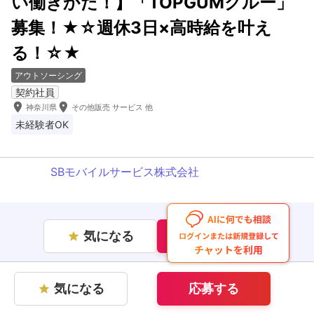
い働きかた！】「TOPGUMクルー」
募集！★☆週休3日×高時給を叶え
る！☆★
アウトソーシング
契約社員
room
room
神奈川県
その他販売 サービス 他
未経験者OK
SBモバイルサービス株式会社
気になる
応募する
star
気になる
応募する
star
企業情報を見る