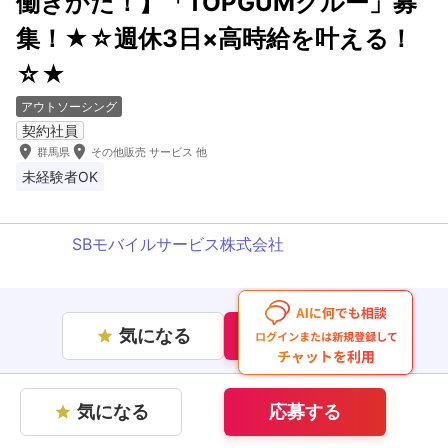
働きかた！】「TOPGUMクルー」募
集！★☆週休3日×高時給を叶える！
☆★
アウトソーシング
契約社員
room
room
群馬県
その他販売 サービス 他
未経験者OK
SBモバイルサービス株式会社
気になる
応募する
star
気になる
応募する
star
企業情報を見る