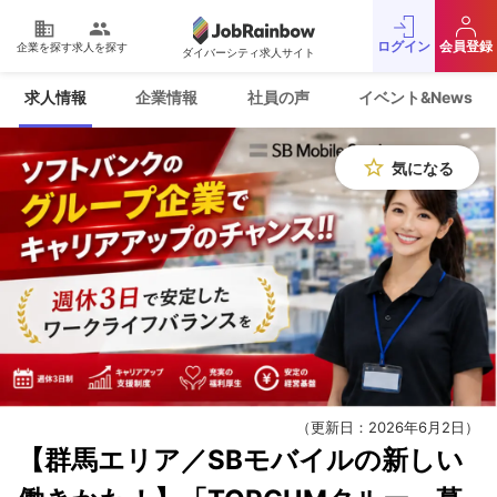
domain
people
ログイン
会員登録
企業を探す
求人を探す
ダイバーシティ求人サイト
運営会社
利用規約
求人情報
企業情報
社員の声
イベント&News
プライバシーポリシー
採用をお考えの企業様
お問い合わせ
JobRainbow MAGAZINE
star_border
気になる
© 2016 JobRainbow Co.,Ltd.
（更新日：2026年6月2日）
【群馬エリア／SBモバイルの新しい