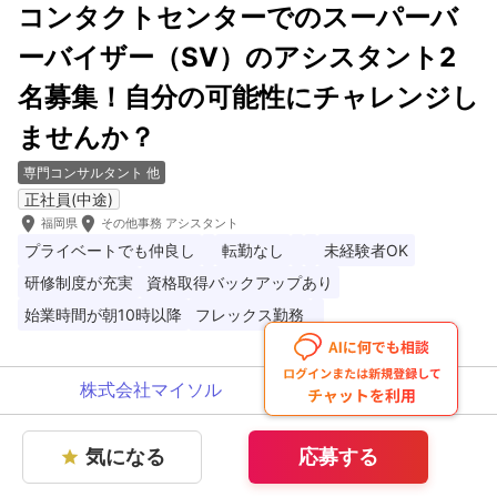
コンタクトセンターでのスーパーバ
ーバイザー（SV）のアシスタント2
名募集！自分の可能性にチャレンジし
ませんか？
専門コンサルタント 他
正社員(中途)
room
room
福岡県
その他事務 アシスタント
プライベートでも仲良し
転勤なし
未経験者OK
研修制度が充実
資格取得バックアップあり
始業時間が朝10時以降
フレックス勤務
株式会社マイソル
気になる
応募する
star
気になる
応募する
star