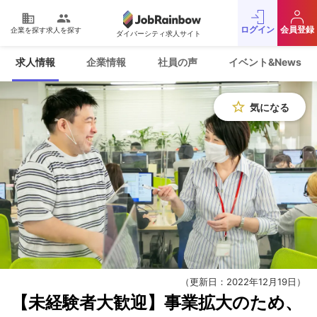
domain
people
ログイン
会員登録
企業を探す
求人を探す
ダイバーシティ求人サイト
運営会社
利用規約
求人情報
企業情報
社員の声
イベント&News
プライバシーポリシー
採用をお考えの企業様
お問い合わせ
JobRainbow MAGAZINE
star_border
気になる
© 2016 JobRainbow Co.,Ltd.
（更新日：2022年12月19日）
【未経験者大歓迎】事業拡大のため、