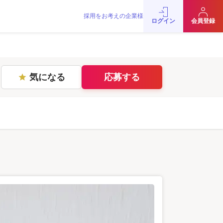
採用をお考えの企業様
をお考えの企業様
お問い合わせ
JobRainbow MAGAZINE
ログイン
会員登録
© 2016 JobRainbow Co.,Ltd.
気になる
応募する
star