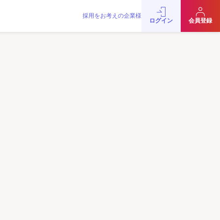
採用をお考えの企業様
をお考えの企業様
お問い合わせ
JobRainbow MAGAZINE
ログイン
会員登録
© 2016 JobRainbow Co.,Ltd.