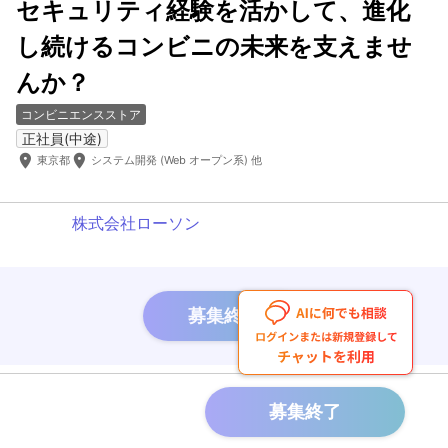
セキュリティ経験を活かして、進化
し続けるコンビニの未来を支えませ
んか？
コンビニエンスストア
正社員(中途)
room
room
東京都
システム開発 (Web オープン系) 他
株式会社ローソン
募集終了
企業情報を見る
募集終了