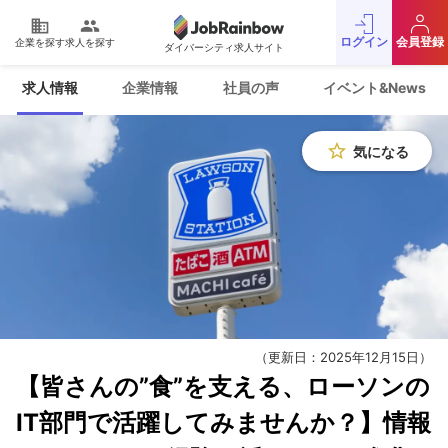
domain
people
ログイン
会員登録
企業を探す
求人を探す
ダイバーシティ求人サイト
運営会社
利用規約
求人情報
企業情報
社員の声
イベント&News
プライバシーポリシー
採用をお考えの企業様
お問い合わせ
JobRainbow MAGAZINE
star_border
気になる
© 2016 JobRainbow Co.,Ltd.
（更新日：2025年12月15日）
【皆さんの”食”を支える、ローソンの
IT部門で活躍してみませんか？】情報