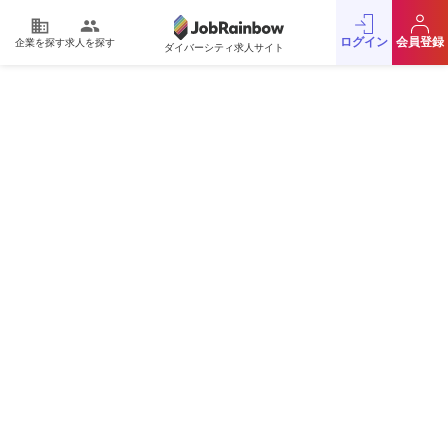
domain
people
ログイン
会員登録
企業を探す
求人を探す
ダイバーシティ求人サイト
運営会社
利用規約
プライバシーポリシー
採用をお考えの企業様
お問い合わせ
JobRainbow MAGAZINE
© 2016 JobRainbow Co.,Ltd.