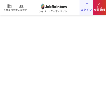
domain
people
ログイン
会員登録
企業を探す
求人を探す
ダイバーシティ求人サイト
運営会社
利用規約
プライバシーポリシー
採用をお考えの企業様
お問い合わせ
JobRainbow MAGAZINE
© 2016 JobRainbow Co.,Ltd.