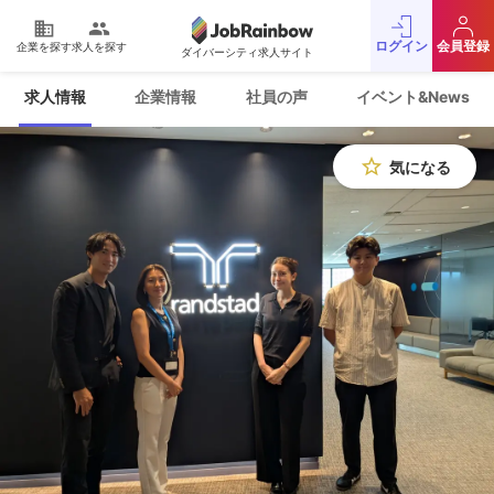
domain
people
ログイン
会員登録
企業を探す
求人を探す
ダイバーシティ求人サイト
運営会社
利用規約
求人情報
企業情報
社員の声
イベント&News
プライバシーポリシー
採用をお考えの企業様
お問い合わせ
JobRainbow MAGAZINE
star_border
気になる
© 2016 JobRainbow Co.,Ltd.