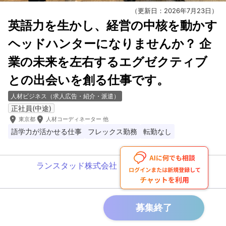
（更新日：2026年7月23日）
英語力を生かし、経営の中核を動かす
ヘッドハンターになりませんか？ 企
業の未来を左右するエグゼクティブ
との出会いを創る仕事です。
人材ビジネス（求人広告・紹介・派遣）
正社員(中途)
room
room
東京都
人材コーディネーター 他
語学力が活かせる仕事
フレックス勤務
転勤なし
ランスタッド株式会社
募集終了
募集終了