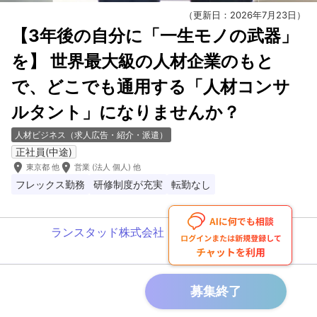
（更新日：2026年7月23日）
【3年後の自分に「一生モノの武器」
を】 世界最大級の人材企業のもと
で、どこでも通用する「人材コンサ
ルタント」になりませんか？
人材ビジネス（求人広告・紹介・派遣）
正社員(中途)
room
room
東京都 他
営業 (法人 個人) 他
フレックス勤務
研修制度が充実
転勤なし
ランスタッド株式会社
募集終了
募集終了