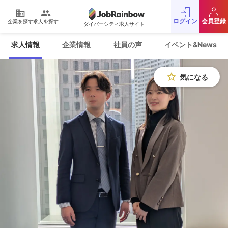
domain
people
ログイン
会員登録
企業を探す
求人を探す
ダイバーシティ求人サイト
運営会社
利用規約
求人情報
企業情報
社員の声
イベント&News
プライバシーポリシー
採用をお考えの企業様
お問い合わせ
JobRainbow MAGAZINE
star_border
気になる
© 2016 JobRainbow Co.,Ltd.