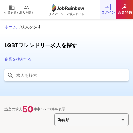
domain
people
ログイン
会員登録
企業を探す
求人を探す
ダイバーシティ求人サイト
ホーム
求人を探す
LGBTフレンドリー求人を探す
企業を検索する
50
該当の求人
件中 1〜20件を表示