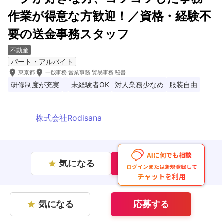
作業が得意な方歓迎！／資格・経験不
要の送金事務スタッフ
不動産
パート・アルバイト
room
room
東京都
一般事務 営業事務 貿易事務 秘書
研修制度が充実
未経験者OK
対人業務少なめ
服装自由
株式会社Rodisana
気になる
応募する
star
気になる
応募する
star
企業情報を見る