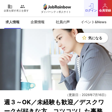
domain
people
ログイン
会員登録
企業を探す
求人を探す
ダイバーシティ求人サイト
運営会社
利用規約
求人情報
企業情報
社員の声
イベント&News
プライバシーポリシー
採用をお考えの企業様
お問い合わせ
JobRainbow MAGAZINE
star_border
気になる
© 2016 JobRainbow Co.,Ltd.
（更新日：2026年7月16日）
週３～OK／未経験も歓迎／デスクワ
ークが好きな方、コツコツした事務