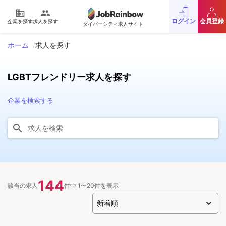
domain
people
ログイン
会員登録
企業を探す
求人を探す
ダイバーシティ求人サイト
ホーム
求人を探す
LGBTフレンドリー求人を探す
企業を検索する
144
該当の求人
件中 1〜20件を表示