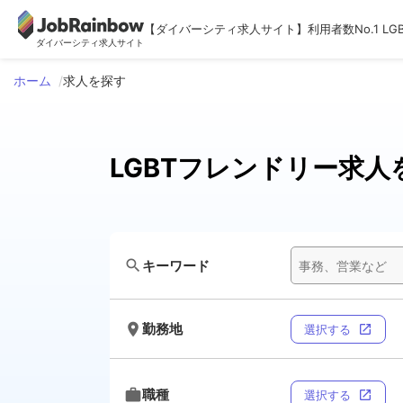
【ダイバーシティ求人サイト】利用者数No.1 LG
ダイバーシティ求人サイト
ホーム
求人を探す
LGBTフレンドリー求人
search
キーワード
room
勤務地
選択する
open_in_new
work
職種
選択する
open_in_new