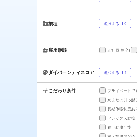
corporate_fare
業種
選択する
open_in_new
business_center
雇用形態
done
done
正社員(新卒)
palette
ダイバーシティスコア
選択する
open_in_new
tune
こだわり条件
done
プライベートで
done
寮または引っ越
done
長期休暇制度あ
done
フレックス勤務
done
在宅勤務可能
done
対人業務少なめ