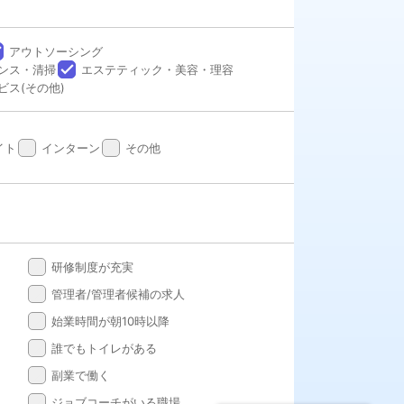
e
アウトソーシング
done
ンス・清掃
エステティック・美容・理容
ビス(その他)
done
done
イト
インターン
その他
done
研修制度が充実
done
管理者/管理者候補の求人
done
始業時間が朝10時以降
done
誰でもトイレがある
done
副業で働く
done
ジョブコーチがいる職場