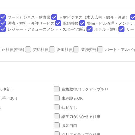
done
done
don
フードビジネス・飲食業
人材ビジネス（求人広告・紹介・派遣）
done
done
done
医療・福祉・介護サービス
冠婚葬祭
警備・ビル管理・メンテナ
done
done
done
レジャー・アミューズメント・スポーツ施設
ホテル・旅行
サー
done
done
done
done
正社員(中途)
契約社員
派遣社員
業務委託
パート・アルバ
done
も仲良し
資格取得バックアップあり
done
し手当あり
未経験者OK
done
り
転勤なし
done
語学力が活かせる仕事
done
服装自由
done
クリエイティブな仕事