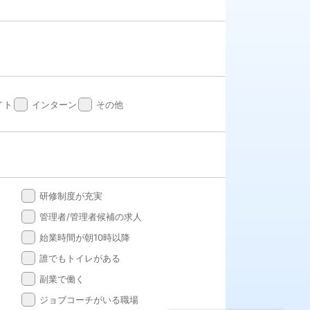
done
done
イト
インターン
その他
done
研修制度が充実
done
管理者/管理者候補の求人
done
始業時間が朝10時以降
done
誰でもトイレがある
done
副業で働く
done
ジョブコーチがいる職場