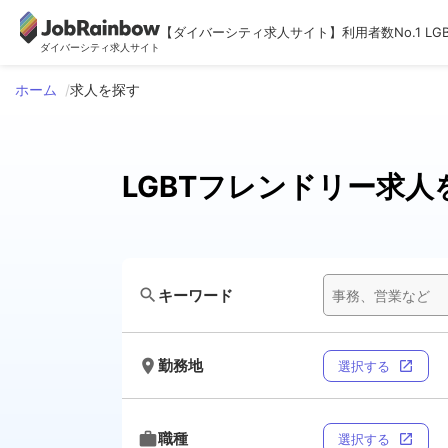
【ダイバーシティ求人サイト】利用者数No.1 LG
ダイバーシティ求人サイト
ホーム
求人を探す
LGBTフレンドリー求人
search
キーワード
room
勤務地
選択する
open_in_new
work
職種
選択する
open_in_new