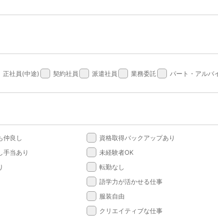
done
done
done
done
正社員(中途)
契約社員
派遣社員
業務委託
パート・アルバ
done
も仲良し
資格取得バックアップあり
done
し手当あり
未経験者OK
done
り
転勤なし
done
語学力が活かせる仕事
done
服装自由
done
クリエイティブな仕事