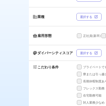
corporate_fare
業種
選択する
open_in_new
business_center
雇用形態
done
done
正社員(新卒)
palette
ダイバーシティスコア
選択する
open_in_new
tune
こだわり条件
done
プライベートで
done
寮または引っ越
done
長期休暇制度あ
done
フレックス勤務
done
在宅勤務可能
done
対人業務少なめ