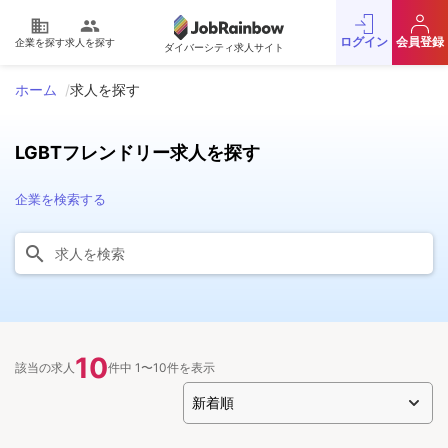
domain
people
ログイン
会員登録
企業を探す
求人を探す
ダイバーシティ求人サイト
ホーム
求人を探す
LGBTフレンドリー求人を探す
企業を検索する
10
該当の求人
件中 1〜10件を表示