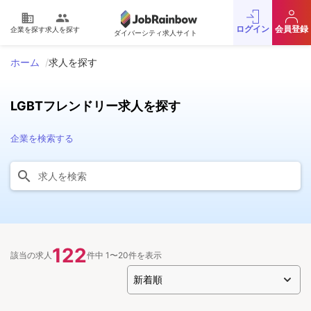
domain
people
ログイン
会員登録
企業を探す
求人を探す
ダイバーシティ求人サイト
ホーム
求人を探す
LGBTフレンドリー求人を探す
企業を検索する
122
該当の求人
件中 1〜20件を表示