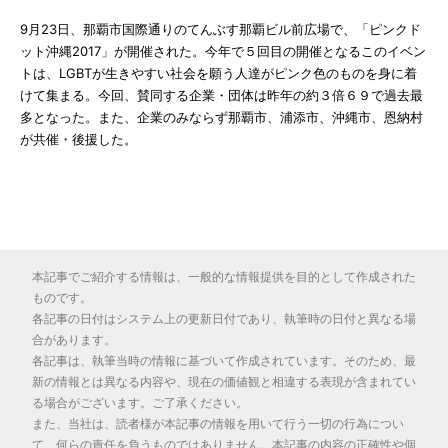
9月23日、那覇市国際通りのてんぶす那覇ビル前広場で、「ピンクド
ット沖縄2017」が開催された。今年で５回目の開催となるこのイベン
トは、LGBTが生きやすい社会を願う人達がピンク色のものを身に着
けて集まる。今回、賛同する企業・団体は昨年の約３倍６９で過去最
多となった。また、企業のみならず那覇市、浦添市、沖縄市、恩納村
が共催・後援した。
本記事でご紹介する情報は、一般的な情報提供を目的として作成された
ものです。
各記事の日付はシステム上の更新日付であり、執筆時の日付と異なる場
合があります。
各記事は、執筆当時の情報に基づいて作成されています。そのため、最
新の情報とは異なる内容や、現在の価値観と相違する表現が含まれてい
る場合がございます。ご了承ください。
また、当社は、読者様が本記事の情報を用いて行う一切の行為につい
て、何らの責任を負うものではありません。本記事の内容の正確性や個