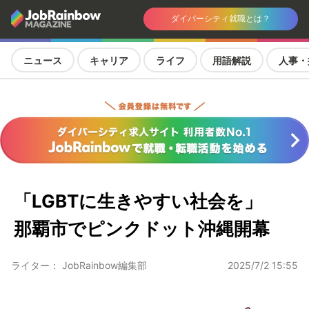
ダイバーシティ就職とは？
ニュース
キャリア
ライフ
用語解説
人事・
「LGBTに生きやすい社会を」
那覇市でピンクドット沖縄開幕
ライター： JobRainbow編集部
2025/7/2 15:55