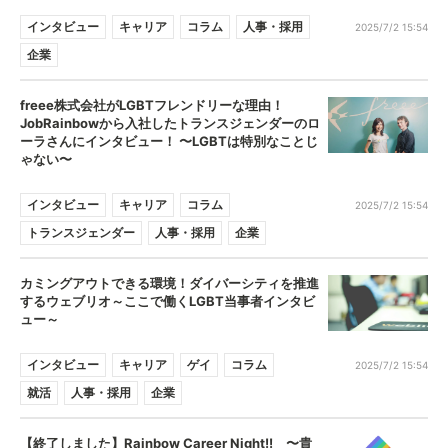
インタビュー
キャリア
コラム
人事・採用
2025/7/2 15:54
企業
freee株式会社がLGBTフレンドリーな理由！
JobRainbowから入社したトランスジェンダーのロ
ーラさんにインタビュー！ 〜LGBTは特別なことじ
ゃない〜
インタビュー
キャリア
コラム
2025/7/2 15:54
トランスジェンダー
人事・採用
企業
カミングアウトできる環境！ダイバーシティを推進
するウェブリオ～ここで働くLGBT当事者インタビ
ュー～
インタビュー
キャリア
ゲイ
コラム
2025/7/2 15:54
就活
人事・採用
企業
【終了しました】Rainbow Career Night!! 〜貴