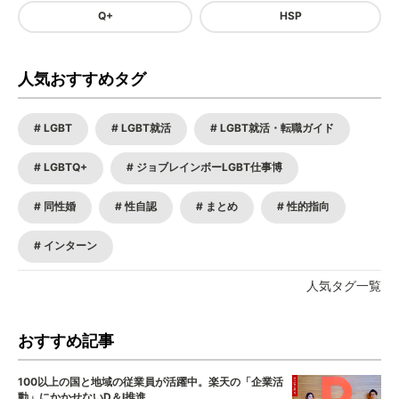
Q+
HSP
人気おすすめタグ
LGBT
LGBT就活
LGBT就活・転職ガイド
LGBTQ+
ジョブレインボーLGBT仕事博
同性婚
性自認
まとめ
性的指向
インターン
人気タグ一覧
おすすめ記事
100以上の国と地域の従業員が活躍中。楽天の「企業活
動」にかかせないD＆I推進