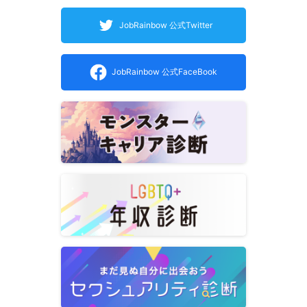
JobRainbow 公式Twitter
JobRainbow 公式FaceBook