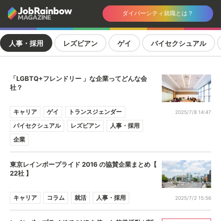
ダイバーシティ就職とは？
人事・採用
レズビアン
ゲイ
バイセクシュアル
「LGBTQ+フレンドリー 」な企業ってどんな会
社？
キャリア
ゲイ
トランスジェンダー
2025/7/8 14:47
バイセクシュアル
レズビアン
人事・採用
企業
東京レインボープライド 2016 の協賛企業まとめ【
22社 】
キャリア
コラム
就活
人事・採用
2025/7/2 15:56