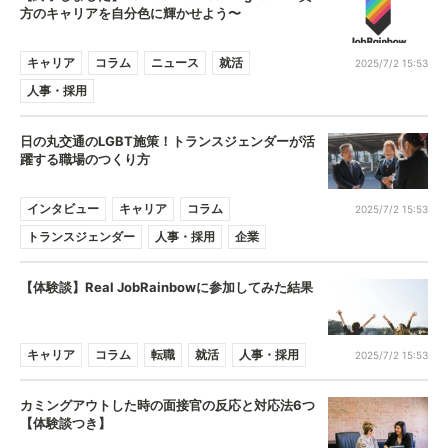
方のキャリアを自分色に輝かせよう〜
キャリア
コラム
ニュース
就活
2025/7/2 15:53
人事・採用
日の丸交通のLGBT施策！トランスジェンダーが活
躍する職場のつくり方
インタビュー
キャリア
コラム
2025/7/2 15:53
トランスジェンダー
人事・採用
企業
【体験談】Real JobRainbowに参加してみた結果
キャリア
コラム
転職
就活
人事・採用
2025/7/2 15:53
カミングアウトした時の面接官の反応と対応法6つ
【体験談つき】