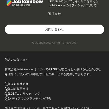
LGBTQ+のライフとキャリアを支える
JobRainbowのオフィシャルマガジン
運営会社
お問い合わせ
© JobRainbow All Rights Reserved.
法人のみなさまへ
株式会社JobRainbowは「すべてのLGBTが自分らしく働ける社会の実現」
を理念に、法人の皆様向けに下記のサービスを提供しております。
①LGBT企業研修
②LGBT採用支援
③LGBTコンサルティング
④メディアでのブランディングPR
導入をご検討されましたら、是非こちらからお問い合わせください。