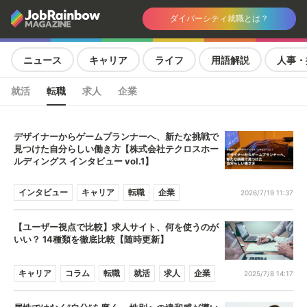
ダイバーシティ就職とは？
ニュース
キャリア
ライフ
用語解説
人事・
就活
転職
求人
企業
デザイナーからゲームプランナーへ、新たな挑戦で
見つけた自分らしい働き方【株式会社テクロスホー
ルディングス インタビュー vol.1】
インタビュー
キャリア
転職
企業
2026/7/19 11:37
【ユーザー視点で比較】求人サイト、何を使うのが
いい？ 14種類を徹底比較【随時更新】
キャリア
コラム
転職
就活
求人
企業
2025/7/8 14:17