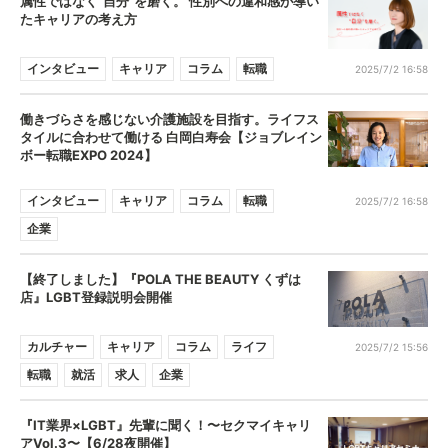
属性ではなく”自分”を磨く。 性別への違和感が導い
たキャリアの考え方
インタビュー
キャリア
コラム
転職
2025/7/2 16:58
働きづらさを感じない介護施設を目指す。ライフス
タイルに合わせて働ける 白岡白寿会【ジョブレイン
ボー転職EXPO 2024】
インタビュー
キャリア
コラム
転職
2025/7/2 16:58
企業
【終了しました】『POLA THE BEAUTY くずは
店』LGBT登録説明会開催
カルチャー
キャリア
コラム
ライフ
2025/7/2 15:56
転職
就活
求人
企業
『IT業界×LGBT』先輩に聞く！〜セクマイキャリ
アVol.3〜【6/28夜開催】