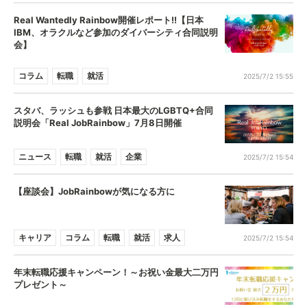
Real Wantedly Rainbow開催レポート!!【日本
IBM、オラクルなど参加のダイバーシティ合同説明
会】
コラム
転職
就活
2025/7/2 15:55
スタバ、ラッシュも参戦 日本最大のLGBTQ+合同
説明会「Real JobRainbow」7月8日開催
ニュース
転職
就活
企業
2025/7/2 15:54
【座談会】JobRainbowが気になる方に
キャリア
コラム
転職
就活
求人
2025/7/2 15:54
年末転職応援キャンペーン！～お祝い金最大二万円
プレゼント～