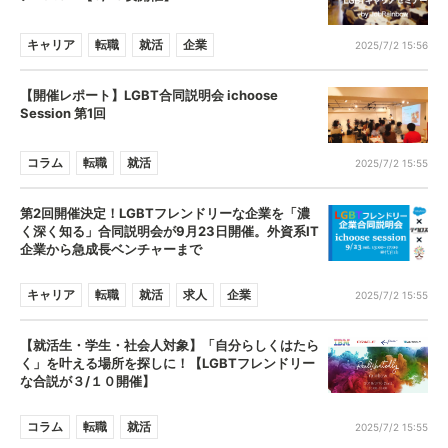
キャリア
転職
就活
企業
2025/7/2 15:56
【開催レポート】LGBT合同説明会 ichoose
Session 第1回
コラム
転職
就活
2025/7/2 15:55
第2回開催決定！LGBTフレンドリーな企業を「濃
く深く知る」合同説明会が9月23日開催。外資系IT
企業から急成長ベンチャーまで
キャリア
転職
就活
求人
企業
2025/7/2 15:55
【就活生・学生・社会人対象】「自分らしくはたら
く」を叶える場所を探しに！【LGBTフレンドリー
な合説が３/１０開催】
コラム
転職
就活
2025/7/2 15:55