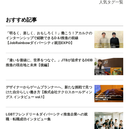
人気タグ一覧
おすすめ記事
「明るく、楽しく、おもしろく！」働こう！アカルクの
インターンシップで経験できるD＆I推進の前線
【JobRainbowダイバーシティ就活EXPO】
「違いを価値に、世界をつなぐ。」JTBが追求するDEIB
推進の現在地と未来【後編】
デザイナーからゲームプランナーへ、新たな挑戦で見つ
けた自分らしい働き方【株式会社テクロスホールディン
グス インタビュー vol.1】
LGBTフレンドリー＆ダイバーシティ推進企業への就
職・転職成功インタビュー集