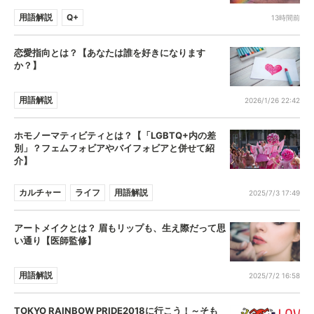
用語解説
Q+
13時間前
恋愛指向とは？【あなたは誰を好きになります
か？】
用語解説
2026/1/26 22:42
ホモノーマティビティとは？【「LGBTQ+内の差
別」？フェムフォビアやバイフォビアと併せて紹
介】
カルチャー
ライフ
用語解説
2025/7/3 17:49
アートメイクとは？ 眉もリップも、生え際だって思
い通り【医師監修】
用語解説
2025/7/2 16:58
TOKYO RAINBOW PRIDE2018に行こう！～そも