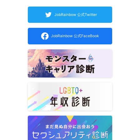
JobRainbow 公式Twitter
JobRainbow 公式FaceBook