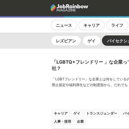
ニュース
キャリア
ライフ
レズビアン
ゲイ
バイセクシ
「LGBTQ+フレンドリー 」な企業
社？
「LGBTフレンドリー」な企業とは何をしている
禁止規定や福利厚生などの制度面から、だれでも
ーシップ制度まで、JobRainbowだからこそわか
ドリー」企業の実態についてお届けします。
キャリア
ゲイ
トランスジェンダー
バ
人事・採用
企業