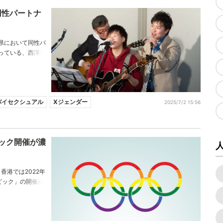
同性パートナ
県において同性パ
っている、西澤芽
ました。当事者と
いきたいか。
バイセクシュアル
Xジェンダー
2025/7/2 15:56
ピック開催が濃
香港では2022年
ピック」の開催が
持つゲイオリンピ
港での開催が意味