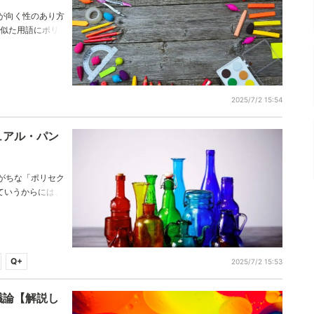
が向く性のあり方
、似た用語にポリセ
ック等があります
2025/7/2 15:54
ュアル・パン
がちな「ポリセク
ていうからには、
といていきます！
Q+
2025/7/2 15:53
議論【解説し