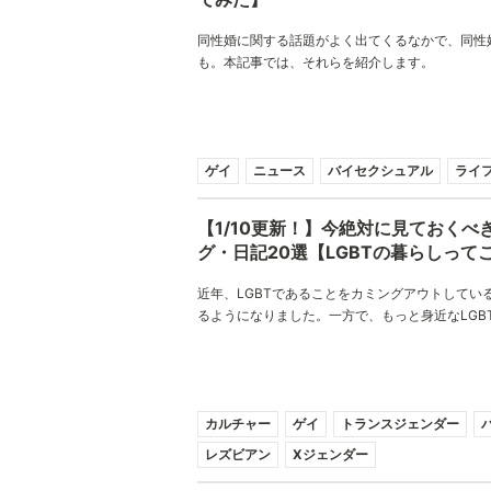
同性婚に関する話題がよく出てくるなかで、同性
も。本記事では、それらを紹介します。
ゲイ
ニュース
バイセクシュアル
ライ
【1/10更新！】今絶対に見ておくべき
グ・日記20選【LGBTの暮らしって
近年、LGBTであることをカミングアウトしてい
るようになりました。一方で、もっと身近なLGB
ほど知られていなかったりもします。そうしたLG
りのままを知られるコンテンツこそがブログです
み、あなたを励ます言葉、今回は素敵なブログを
カルチャー
ゲイ
トランスジェンダー
レズビアン
Xジェンダー