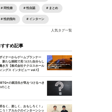
同性婚
性自認
まとめ
性的指向
インターン
人気タグ一覧
おすすめ記事
ザイナーからゲームプランナー
、新たな挑戦で見つけた自分らし
働き方【株式会社テクロスホール
ィングス インタビュー vol.1】
GBTQ+の就活生が気をつけるべき
つのこと
明るく、楽しく、おもしろく！」
こう！アカルクのインターンシッ