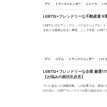
ゲイ
トランスジェンダー
ニュース
バ
LGBTQ+フレンドリーな不動産屋 9
LGBT(レズビアン・ゲイ・バイセクシュアル・ト
をめぐる複雑な住まい事情。ここで今回、LGBT
動産屋を9つセレクトしてまとめました。ぜひ、
にしてください！
ゲイ
コラム
トランスジェンダー
バイ
LGBTQ+フレンドリーな企業 厳選1
【お悩みの就活生必見】
ついに始まった就職活動。この記事では、就活に悩
のために、LGBTフレンドリーな取り組みを行って
リストアップし、業界別にまとめました。自分ら
生の皆さんは、ぜひ参考にしてください！