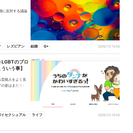
婚に反対する議論
フ
レズビアン
結婚
Q+
2025/7/2 15:53
LGBTのブロ
こういう事】
る芸能人をよく見
Tの姿はまだそれ
BTの飾らないあ
。あなたと同じ悩
20個紹介します！
バイセクシュアル
ライフ
2025/7/2 15:53