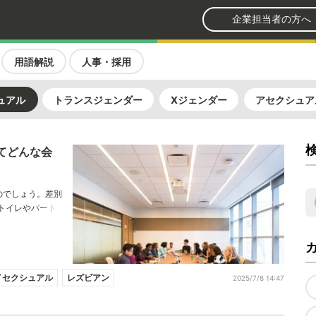
企業担当者の方へ
用語解説
人事・採用
ュアル
トランスジェンダー
Xジェンダー
アセクシュア
ってどんな会
のでしょう。差別
トイレやパートナ
る「LGBTフレン
イセクシュアル
レズビアン
2025/7/8 14:47