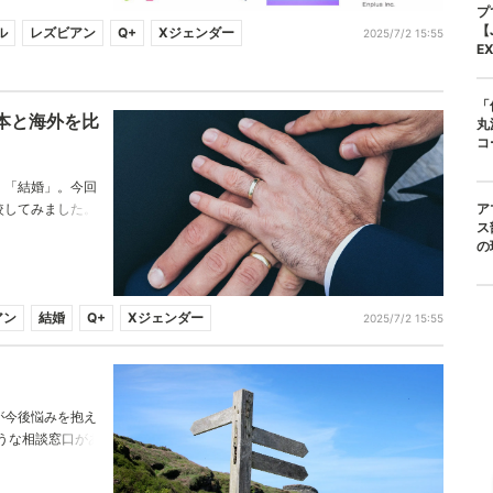
プ
【
ル
レズビアン
Q+
Xジェンダー
2025/7/2 15:55
E
「
日本と海外を比
丸
コ
、「結婚」。今回
較してみました。
ア
ス
の
アン
結婚
Q+
Xジェンダー
2025/7/2 15:55
！
が今後悩みを抱え
うな相談窓口があ
します。