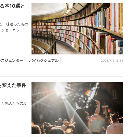
る本10選と
た一味違ったもの
インターネットで
。もし少しでも気
。その時間があな
でしょう。
ンスジェンダー
バイセクシュアル
2025/7/2 15:53
を変えた事件
きた先人たちの歩