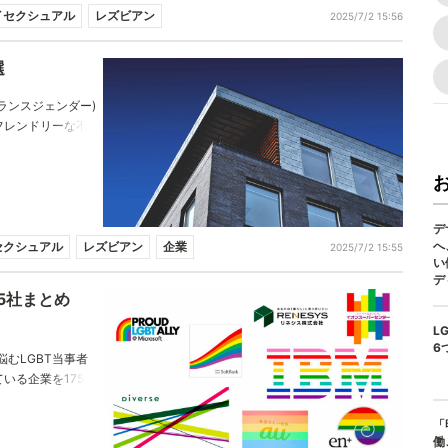
イセクシュアル
レズビアン
2025/7/2 15:56
選
ランスジェンダー)
フレンドリーな不
お部屋選びの参考
デ
へ
セクシュアル
レズビアン
企業
2025/7/2 15:55
い
デ
75社まとめ
L
6
むLGBT当事者
いる企業を175社
しく働きたい就活
「
働