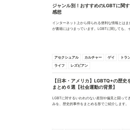
ジャンル別！おすすめのLGBTに関す
感想
インターネット上から得られる便利な情報とはま
が書籍にはつまっています。LGBTに関しても、
手に入らない情報も本には書かれていたりします
になったものがあれば、目を通してみてください
たの視野を、心を、より豊かなものにしてくれる
アセクシュアル
カルチャー
ゲイ
トラ
ライフ
レズビアン
【日本・アメリカ】LGBTQ+の歴史
まとめ６選【社会運動の背景】
LGBTに対するいわれのない差別や偏見と闘って
みを、歴史的事件をまとめる形でご紹介します。