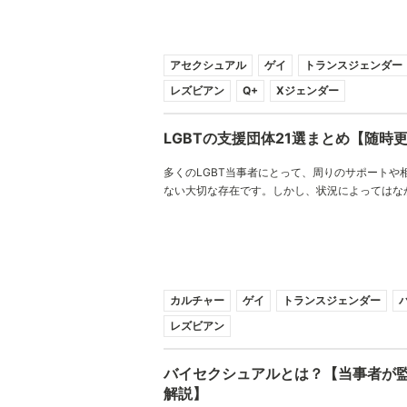
アセクシュアル
ゲイ
トランスジェンダー
レズビアン
Q+
Xジェンダー
LGBTの支援団体21選まとめ【随時
多くのLGBT当事者にとって、周りのサポートや
ない大切な存在です。しかし、状況によってはな
人たちを探すことが困難なことも多々あります。
するため、「周りに味方がいなくても、ここに行
相談できる場所」をJobRainbowで探してみまし
カルチャー
ゲイ
トランスジェンダー
レズビアン
バイセクシュアルとは？【当事者が
解説】