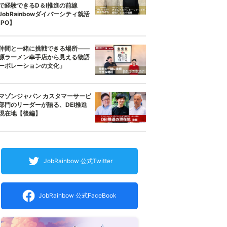
で経験できるD＆I推進の前線
JobRainbowダイバーシティ就活
XPO】
仲間と一緒に挑戦できる場所——
源ラーメン幸手店から見える物語
ーポレーションの文化」
マゾンジャパン カスタマーサービ
部門のリーダーが語る、DEI推進
現在地【後編】
JobRainbow 公式Twitter
JobRainbow 公式FaceBook