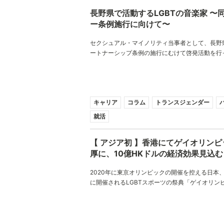
長野県で活動するLGBTの音楽家 〜
ー条例施行に向けて〜
セクシュアル・マイノリティ当事者として、長野
ートナーシップ条例の施行にむけて啓発活動を行
衣さんと榊原舞花さんにインタビューさせて頂き
して、今後どのような社会で、どのように生きて
キャリア
コラム
トランスジェンダー
就活
【 アジア初 】香港にてゲイオリン
厚に、10億HKドルの経済効果見込む
2020年に東京オリンピックの開催を控える日本、
に開催されるLGBTスポーツの祭典「ゲイオリン
濃厚視されている。10億HKドルもの経済効果を
ックとは何なのだろうか、「アジア初」となる香
することとは？