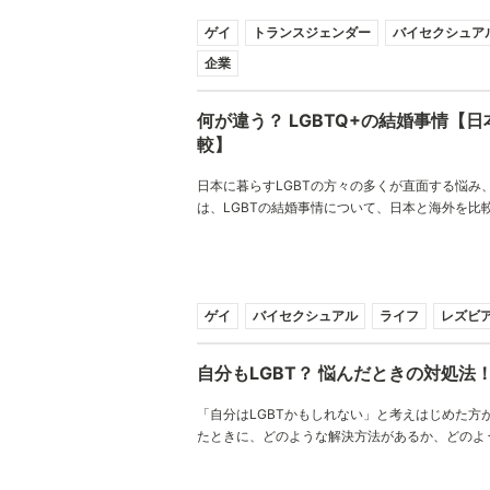
ゲイ
トランスジェンダー
バイセクシュア
企業
何が違う？ LGBTQ+の結婚事情【
較】
日本に暮らすLGBTの方々の多くが直面する悩み
は、LGBTの結婚事情について、日本と海外を比
海外を知ることで、日本の現状が見えてきます。
ゲイ
バイセクシュアル
ライフ
レズビ
自分もLGBT？ 悩んだときの対処法
「自分はLGBTかもしれない」と考えはじめた方
たときに、どのような解決方法があるか、どのよ
るか、どのようなサポートが得られるか、ご紹介