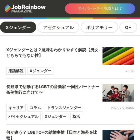
ダイバーシティ就職とは？
Xジェンダー
アセクシュアル
ポリアモリー
Q+
Xジェンダーとは？意味をわかりやすく解説【男女
どちらでもない性】
用語解説
Xジェンダー
2日前
長野県で活動するLGBTの音楽家 〜同性パートナー
条例施行に向けて〜
キャリア
コラム
トランスジェンダー
2025/7/2 15:56
バイセクシュアル
Xジェンダー
就活
何が違う？ LGBTQ+の結婚事情【日本と海外を比
較】