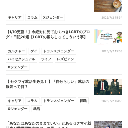
キャリア
コラム
Xジェンダー
2025/7/2 15:54
【1/10更新！】今絶対に見ておくべきLGBTのブロ
グ・日記20選【LGBTの暮らしってこういう事】
カルチャー
ゲイ
トランスジェンダー
2025/7/2 15:53
バイセクシュアル
ライフ
レズビアン
Xジェンダー
【 セクマイ就活生必見！ 】「自分らしい」就活の
服装って何？
キャリア
コラム
トランスジェンダー
転職
2025/7/2 15:53
Xジェンダー
就活
「あなたはあなたのままでいい」とあるセクマイ就