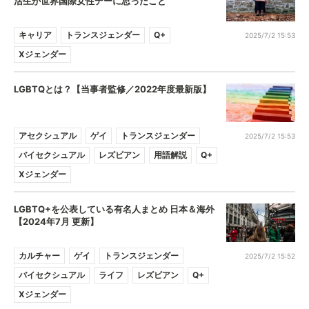
活生が世界国際女性デーに思ったこと
キャリア
トランスジェンダー
Q+
2025/7/2 15:53
Xジェンダー
LGBTQとは？【当事者監修／2022年度最新版】
アセクシュアル
ゲイ
トランスジェンダー
2025/7/2 15:53
バイセクシュアル
レズビアン
用語解説
Q+
Xジェンダー
LGBTQ+を公表している有名人まとめ 日本＆海外
【2024年7月 更新】
カルチャー
ゲイ
トランスジェンダー
2025/7/2 15:52
バイセクシュアル
ライフ
レズビアン
Q+
Xジェンダー