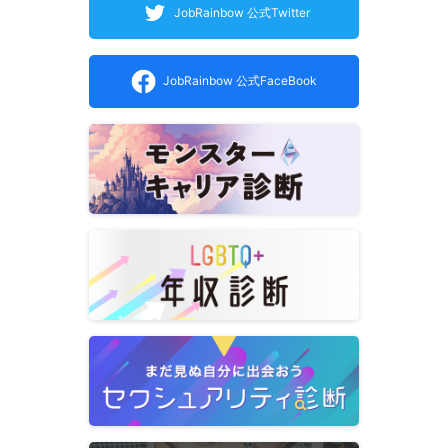
JobRainbow 公式Twitter
JobRainbow 公式FaceBook