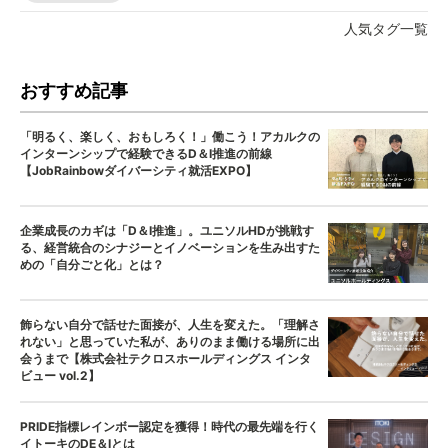
人気タグ一覧
おすすめ記事
「明るく、楽しく、おもしろく！」働こう！アカルクの
インターンシップで経験できるD＆I推進の前線
【JobRainbowダイバーシティ就活EXPO】
企業成長のカギは「D＆I推進」。ユニソルHDが挑戦す
る、経営統合のシナジーとイノベーションを生み出すた
めの「自分ごと化」とは？
飾らない自分で話せた面接が、人生を変えた。「理解さ
れない」と思っていた私が、ありのまま働ける場所に出
会うまで【株式会社テクロスホールディングス インタ
ビュー vol.2】
PRIDE指標レインボー認定を獲得！時代の最先端を行く
イトーキのDE＆Iとは