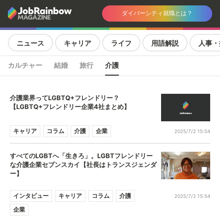
ダイバーシティ就職とは？
ニュース
キャリア
ライフ
用語解説
人事・
カルチャー
結婚
旅行
介護
介護業界ってLGBTQ+フレンドリー？
【LGBTQ+フレンドリー企業4社まとめ】
キャリア
コラム
介護
企業
2025/7/2 15:54
すべてのLGBTへ「生きろ」。LGBTフレンドリー
な介護企業セブンスカイ【社長はトランスジェンダ
ー】
インタビュー
キャリア
コラム
介護
2025/7/2 15:54
企業