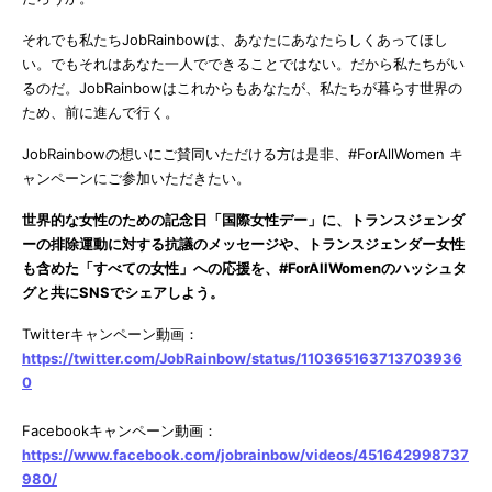
それでも私たちJobRainbowは、あなたにあなたらしくあってほし
い。でもそれはあなた一人でできることではない。だから私たちがい
るのだ。JobRainbowはこれからもあなたが、私たちが暮らす世界の
ため、前に進んで行く。
JobRainbowの想いにご賛同いただける方は是非、#ForAllWomen キ
ャンペーンにご参加いただきたい。
世界的な女性のための記念日「国際女性デー」に、トランスジェンダ
ーの排除運動に対する抗議のメッセージや、トランスジェンダー女性
も含めた「すべての女性」への応援を、#ForAllWomenのハッシュタ
グと共にSNSでシェアしよう。
Twitterキャンペーン動画：
https://twitter.com/JobRainbow/status/110365163713703936
0
Facebookキャンペーン動画：
https://www.facebook.com/jobrainbow/videos/451642998737
980/