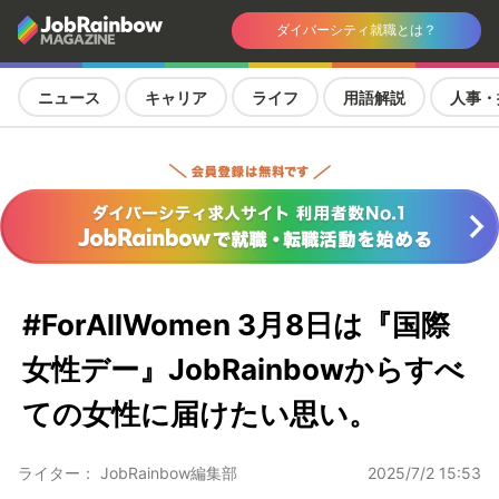
ダイバーシティ就職とは？
ニュース
キャリア
ライフ
用語解説
人事・
#ForAllWomen 3月8日は『国際
女性デー』JobRainbowからすべ
ての女性に届けたい思い。
ライター： JobRainbow編集部
2025/7/2 15:53