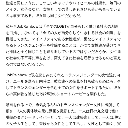
性達と同じように、しつこいキャッチやハイヒールの靴擦れ、毎日の
メイク、女子会など、女性としての苦しみも喜びも分かち合っている
のは事実である。彼女達も同じ女性だからだ。
私たちJobRainbowは「全てのLGBTが自分らしく働ける社会の創造」
を目指し、ひいては「全ての人が自分らしく生きれる社会の創造」を
目指してきた。マイノリティである女性達が、更なるマイノリティで
あるトランスジェンダーを排除することは、かつて女性達が受けてき
た排除と全く同じことを繰り返しているのではないだろうか。女性達
が社会の不平等に声をあげ、変えてきた社会を逆行させるものと言え
るのではないだろうか。
JobRainbowは現在悲しみにくれるトランスジェンダーの女性達に向
け、エールを送ると同時に、彼女達への偏見を打ち破るためにも、そ
してトランスジェンダーを含む全ての女性をサポートするため、彼女
らの実体験を通じた1分25秒のショートムービーを製作した。
動画を作る上で、勇気ある3人のトランスジェンダー女性に出演して
頂き、3人の実体験を元に動画を撮影した。一人は日の丸交通で働く
現役のタクシードライバーとして、一人は建築家として、一人は現役
の女子大生として、普段から女性として生活し、女性として働く、実