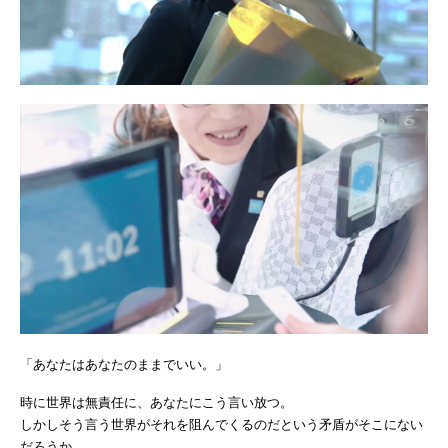
「あなたはあなたのままでいい。」
時に世界は無責任に、あなたにこう言い放つ。
しかしそう言う世界がそれを阻んでくるのだという矛盾がそこにない
だろうか。