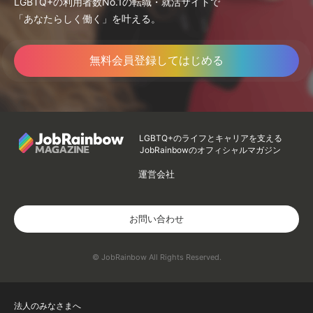
LGBTQ+の利用者数No.1の転職・就活サイトで
「あなたらしく働く」を叶える。
無料会員登録してはじめる
LGBTQ+のライフとキャリアを支える
JobRainbowのオフィシャルマガジン
運営会社
お問い合わせ
© JobRainbow All Rights Reserved.
法人のみなさまへ