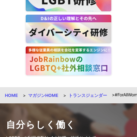
#ForAl
HOME
マガジンHOME
トランスジェンダー
自分らしく働く