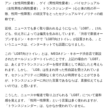
アン（女性同性愛者）、ゲイ（男性同性愛者）、バイセクシュアル
（女性男性の両性愛者）、トランスジェンダー（心と体の性の不一
致、性同一性障害）の頭文字をとったセクシュアルマイノリティの総
称です。
近頃、ニュースでも多く取り扱われるようになった「LGBT」。けれ
ども、伝え方によっては偏見を生み出しています。「渋谷で新規オー
プンするドン・キホーテで『LGBT向けトイレ』が設置される。」と
いうニュースは、インターネットでも話題になりました。
この「LGBT向けトイレ」とは、MEGAドン・キホーテ渋谷店で新設
されたオールジェンダートイレのことです。上記の場合の「LGBT」
は、あくまでトランスジェンダーを指す言葉として表記したと考えら
れます。しかし、「LGB」は生まれ持った性自認を受け入れていま
す。セクシュアリティに関係なく全ての人が利用することができる
が、トランスジェンダーに向けた言葉であるならば、直接伝えてもよ
いのでは、と思います。
こうした、ニュースや報道で取り上げられる「LGBT」について違和
感を覚えます。「性同一性障害」という言葉は多く使われますが、
「トランスジェンダー」は、なかなか使われていません。