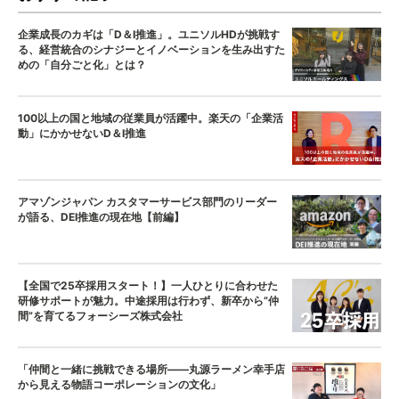
企業成長のカギは「D＆I推進」。ユニソルHDが挑戦す
る、経営統合のシナジーとイノベーションを生み出すた
めの「自分ごと化」とは？
100以上の国と地域の従業員が活躍中。楽天の「企業活
動」にかかせないD＆I推進
アマゾンジャパン カスタマーサービス部門のリーダー
が語る、DEI推進の現在地【前編】
【全国で25卒採用スタート！】一人ひとりに合わせた
研修サポートが魅力。中途採用は行わず、新卒から”仲
間”を育てるフォーシーズ株式会社
「仲間と一緒に挑戦できる場所——丸源ラーメン幸手店
から見える物語コーポレーションの文化」