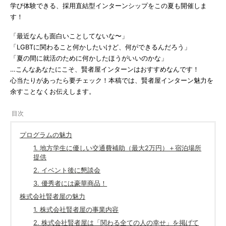
学び体験できる、採用直結型インターンシップをこの夏も開催しま
す！
「最近なんも面白いことしてないな〜」
「LGBTに関わること何かしたいけど、何ができるんだろう」
「夏の間に就活のために何かしたほうがいいのかな」
…こんなあなたにこそ、賢者屋インターンはおすすめなんです！
心当たりがあったら要チェック！本稿では、賢者屋インターン魅力を
余すことなくお伝えします。
プログラムの魅力
1. 地方学生に優しい交通費補助（最大2万円）＋宿泊場所
提供
2. イベント後に懇談会
3. 優秀者には豪華商品！
株式会社賢者屋の魅力
1. 株式会社賢者屋の事業内容
2. 株式会社賢者屋は「関わる全ての人の幸せ」を掲げて