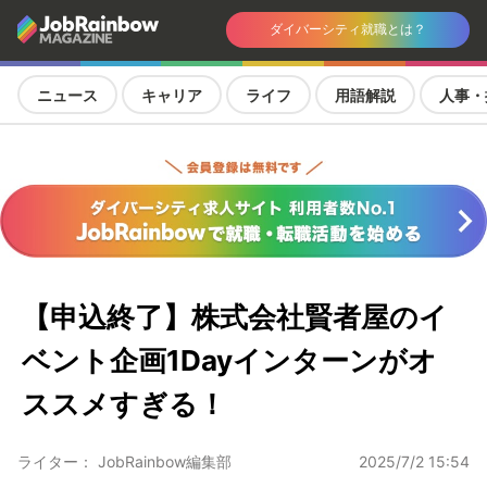
ダイバーシティ就職とは？
ニュース
キャリア
ライフ
用語解説
人事・
【申込終了】株式会社賢者屋のイ
ベント企画1Dayインターンがオ
ススメすぎる！
ライター： JobRainbow編集部
2025/7/2 15:54