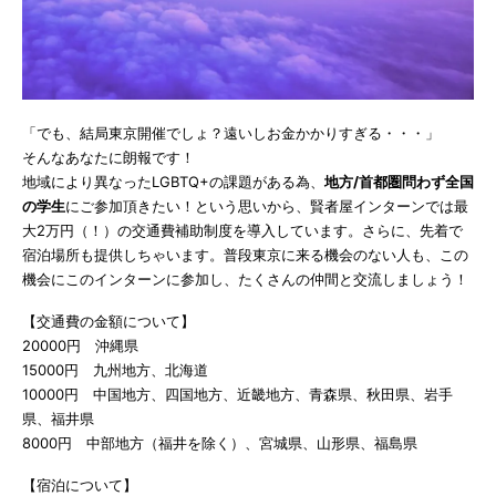
「でも、結局東京開催でしょ？遠いしお金かかりすぎる・・・」
そんなあなたに朗報です！
地域により異なったLGBTQ+の課題がある為、
地方/首都圏問わず全国
の学生
にご参加頂きたい！という思いから、賢者屋インターンでは最
大2万円（！）の交通費補助制度を導入しています。さらに、先着で
宿泊場所も提供しちゃいます。普段東京に来る機会のない人も、この
機会にこのインターンに参加し、たくさんの仲間と交流しましょう！
【交通費の金額について】
20000円 沖縄県
15000円 九州地方、北海道
10000円 中国地方、四国地方、近畿地方、青森県、秋田県、岩手
県、福井県
8000円 中部地方（福井を除く）、宮城県、山形県、福島県
【宿泊について】