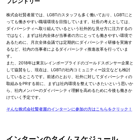
フレンドリー
株式会社賢者屋では、LGBTのスタッフも多く働いており、LGBTにと
っても働きやすい職場環境を目指しています。社長の考えとしては、
ダイバーシティへ取り組んでいるという社外的な見せ方に注力するの
ではなく、まずは社内全体が当事者の方にとっても働きやすい環境で
あるために、月次全体会議では定期的にダイバーシティ研修を実施す
るなど、社内の当事者によるダイバーシティ推進改革を行っていま
す。
また、2018年は東京レインボープライドのゴールドスポンサー企業と
して協賛をし、現在は、LGBTの社内コミュニティー設立なども検討
しているところです。前述のとおり、社外に対してダイバーシティの
取組みをPRする前に、まずは社内環境を整えていきたいという思いか
ら、社内メンバーのダイバーシティ理解を高めるために今後も働きか
けていく予定です。
そんな株式会社賢者屋のインターンに参加の方はこちらをクリック！
インターンのタイムスケジュール