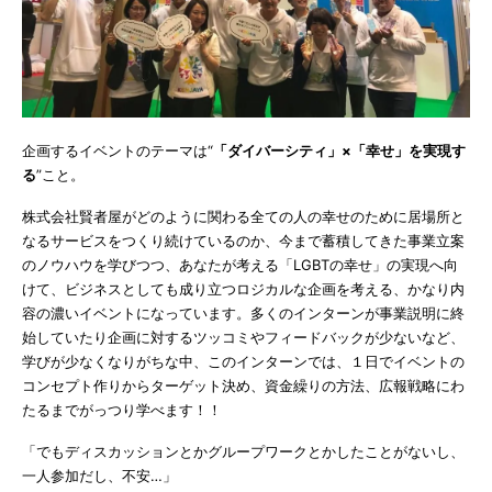
企画するイベントのテーマは“
「ダイバーシティ」×「幸せ」を実現す
る
”こと。
株式会社賢者屋がどのように関わる全ての人の幸せのために居場所と
なるサービスをつくり続けているのか、今まで蓄積してきた事業立案
のノウハウを学びつつ、あなたが考える「LGBTの幸せ」の実現へ向
けて、ビジネスとしても成り立つロジカルな企画を考える、かなり内
容の濃いイベントになっています。多くのインターンが事業説明に終
始していたり企画に対するツッコミやフィードバックが少ないなど、
学びが少なくなりがちな中、このインターンでは、１日でイベントの
コンセプト作りからターゲット決め、資金繰りの方法、広報戦略にわ
たるまでがっつり学べます！！
「でもディスカッションとかグループワークとかしたことがないし、
一人参加だし、不安…」