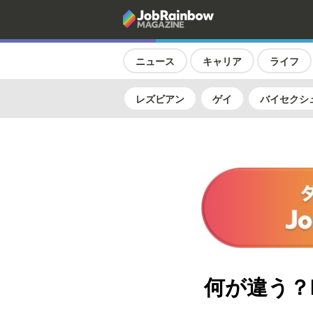
ニュース
キャリア
ライフ
レズビアン
ゲイ
バイセクシ
何が違う？