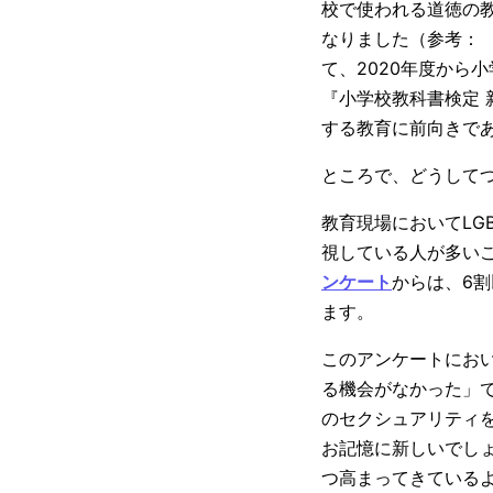
校で使われる道徳の教
なりました（参考： 
て、2020年度から
『小学校教科書検定 
する教育に前向きで
ところで、どうしてつ
教育現場においてLG
視している人が多い
ンケート
からは、6
ます。
このアンケートにおい
る機会がなかった」
のセクシュアリティ
お記憶に新しいでしょ
つ高まってきている