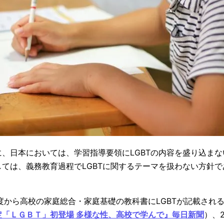
、日本においては、学習指導要領にLGBTの内容を盛り込ま
ては、義務教育過程でLGBTに関するテーマを扱わない方針
年度から高校の家庭総合・家庭基礎の教科書にLGBTが記載され
定「ＬＧＢＴ」初登場 多様な性、高校で学んで』毎日新聞
）、