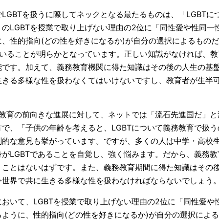
LGBTを扱うに際してネックとなる最たるものは、「LGBTに
のLGBTを授業で取り上げない理由の2位に「同性愛や性同一
、性的指向(どの性を好きになるか)が自分の選択によるもの
くいることが明らかとなっています。正しい知識がなければ、教
能です。加えて、義務教育機関に得た知識はその後の人生の基
生きる多様な性を扱わなくてはいけないですし、教育者が生半
る教育の前向きな進展に対して、ネットでは「流石先進国だ」
で、「子供の年齢を考えると、LGBTについて義務教育で扱
判的な意見も挙がっています。ですが、多くの人は中学・高校
がLGBTであることを自覚し、強く悩みます。だから、義務教育
うことはないはずです。また、義務教育期間に得た知識はその
今世界で共に生きる多様な性を扱わなければならないでしょう
おいて、LGBTを授業で取り上げない理由の2位に「同性愛や
ように、性的指向(どの性を好きになるか)が自分の選択によ