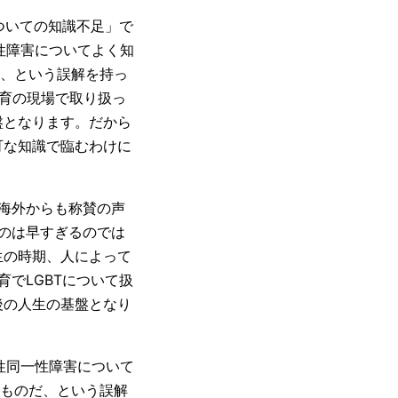
ついての知識不足」で
性障害についてよく知
だ、という誤解を持っ
育の現場で取り扱っ
盤となります。だから
可な知識で臨むわけに
と海外からも称賛の声
うのは早すぎるのでは
生の時期、人によって
でLGBTについて扱
後の人生の基盤となり
。
性同一性障害について
るものだ、という誤解