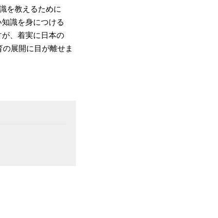
識を教えるために
い知識を身につける
すが、着実に日本の
育の展開に目が離せま
。