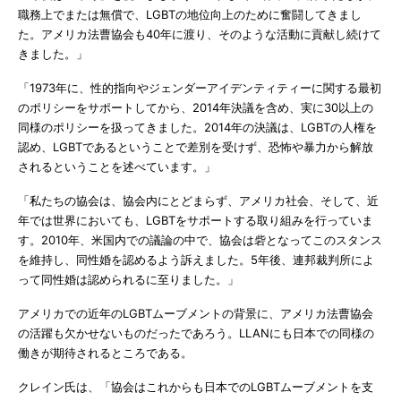
職務上でまたは無償で、LGBTの地位向上のために奮闘してきまし
た。アメリカ法曹協会も40年に渡り、そのような活動に貢献し続けて
きました。」
「1973年に、性的指向やジェンダーアイデンティティーに関する最初
のポリシーをサポートしてから、2014年決議を含め、実に30以上の
同様のポリシーを扱ってきました。2014年の決議は、LGBTの人権を
認め、LGBTであるということで差別を受けず、恐怖や暴力から解放
されるということを述べています。」
「私たちの協会は、協会内にとどまらず、アメリカ社会、そして、近
年では世界においても、LGBTをサポートする取り組みを行っていま
す。2010年、米国内での議論の中で、協会は砦となってこのスタンス
を維持し、同性婚を認めるよう訴えました。5年後、連邦裁判所によ
って同性婚は認められるに至りました。」
アメリカでの近年のLGBTムーブメントの背景に、アメリカ法曹協会
の活躍も欠かせないものだったであろう。LLANにも日本での同様の
働きが期待されるところである。
クレイン氏は、「協会はこれからも日本でのLGBTムーブメントを支