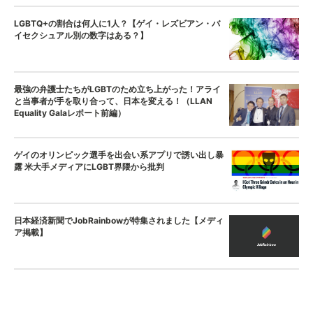
LGBTQ+の割合は何人に1人？【ゲイ・レズビアン・バ
イセクシュアル別の数字はある？】
最強の弁護士たちがLGBTのため立ち上がった！アライ
と当事者が手を取り合って、日本を変える！（LLAN
Equality Galaレポート前編）
ゲイのオリンピック選手を出会い系アプリで誘い出し暴
露 米大手メディアにLGBT界隈から批判
日本経済新聞でJobRainbowが特集されました【メディ
ア掲載】