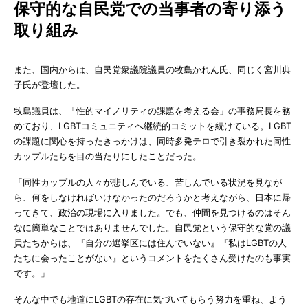
保守的な自民党での当事者の寄り添う
取り組み
また、国内からは、自民党衆議院議員の牧島かれん氏、同じく宮川典
子氏が登壇した。
牧島議員は、「性的マイノリティの課題を考える会」の事務局長を務
めており、LGBTコミュニティへ継続的コミットを続けている。LGBT
の課題に関心を持ったきっかけは、同時多発テロで引き裂かれた同性
カップルたちを目の当たりにしたことだった。
「同性カップルの人々が悲しんでいる、苦しんでいる状況を見なが
ら、何をしなければいけなかったのだろうかと考えながら、日本に帰
ってきて、政治の現場に入りました。でも、仲間を見つけるのはそん
なに簡単なことではありませんでした。自民党という保守的な党の議
員たちからは、『自分の選挙区には住んでいない』『私はLGBTの人
たちに会ったことがない』というコメントをたくさん受けたのも事実
です。」
そんな中でも地道にLGBTの存在に気づいてもらう努力を重ね、よう