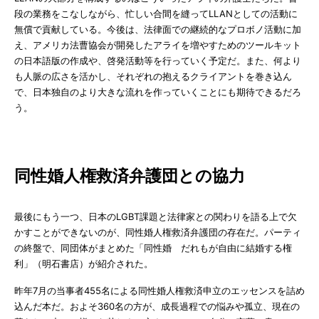
段の業務をこなしながら、忙しい合間を縫ってLLANとしての活動に
無償で貢献している。今後は、法律面での継続的なプロボノ活動に加
え、アメリカ法曹協会が開発したアライを増やすためのツールキット
の日本語版の作成や、啓発活動等を行っていく予定だ。また、何より
も人脈の広さを活かし、それぞれの抱えるクライアントを巻き込ん
で、日本独自のより大きな流れを作っていくことにも期待できるだろ
う。
同性婚人権救済弁護団との協力
最後にもう一つ、日本のLGBT課題と法律家との関わりを語る上で欠
かすことができないのが、同性婚人権救済弁護団の存在だ。パーティ
の終盤で、同団体がまとめた「同性婚 だれもが自由に結婚する権
利」（明石書店）が紹介された。
昨年7月の当事者455名による同性婚人権救済申立のエッセンスを詰め
込んだ本だ。およそ360名の方が、成長過程での悩みや孤立、現在の