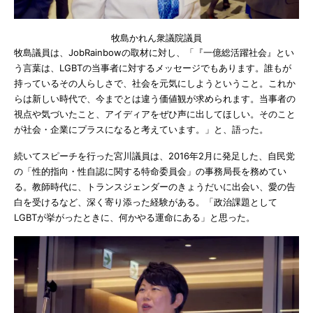
牧島かれん衆議院議員
牧島議員は、JobRainbowの取材に対し、「『一億総活躍社会』とい
う言葉は、LGBTの当事者に対するメッセージでもあります。誰もが
持っているその人らしさで、社会を元気にしようということ。これか
らは新しい時代で、今までとは違う価値観が求められます。当事者の
視点や気づいたこと、アイディアをぜひ声に出してほしい。そのこと
が社会・企業にプラスになると考えています。」と、語った。
続いてスピーチを行った宮川議員は、2016年2月に発足した、自民党
の「性的指向・性自認に関する特命委員会」の事務局長を務めてい
る。教師時代に、トランスジェンダーのきょうだいに出会い、愛の告
白を受けるなど、深く寄り添った経験がある。「政治課題として
LGBTが挙がったときに、何かやる運命にある」と思った。