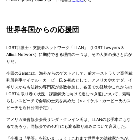
世界各国からの応援団
LGBT弁護士・支援者ネットワーク「LLAN」（LGBT Lawyers &
Allies Network）に期待できる理由の一つは、その人脈の強さと広が
りだ。
今回のGalaには、海外からのゲストとして、前オーストラリア高等裁
判所判事マイケル・カービー氏を初めとして、アメリカやカナダ、イ
ギリスからも法律の専門家が多数参加し、各国での経験やこれからの
LGBTを取り巻く状況、課題解決に向けて進むべき道について、素晴
らしいスピーチで会場の士気を高めた（※マイケル・カービー氏のス
ピーチを近日公開予定）。
アメリカ法曹協会会長リンダ・クレイン氏は、LLANのお手本にもな
るであろう、同協会での40年にも渡る取り組みについて言及した。
「今夜は『平等』を祝いましょう！これまで世界中の法律家たちが、