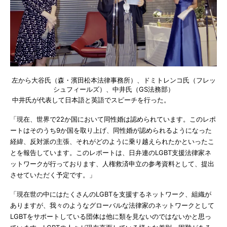
左から大谷氏（森・濱田松本法律事務所）、ドミトレンコ氏（フレッ
シュフィールズ）、中井氏（GS法務部）
中井氏が代表して日本語と英語でスピーチを行った。
「現在、世界で22か国において同性婚は認められています。このレポ
ートはそのうち9か国を取り上げ、同性婚が認められるようになった
経緯、反対派の主張、それがどのように乗り越えられたかといったこ
とを報告しています。このレポートは、日弁連のLGBT支援法律家ネ
ットワークが行っております、人権救済申立の参考資料として、提出
させていただく予定です。」
「現在世の中にはたくさんのLGBTを支援するネットワーク、組織が
ありますが、我々のようなグローバルな法律家のネットワークとして
LGBTをサポートしている団体は他に類を見ないのではないかと思っ