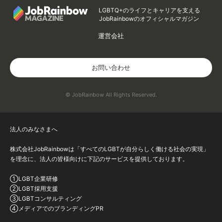
LGBTQ+のライフとキャリアを支える
JobRainbowのオフィシャルマガジン
運営会社
お問い合わせ
© JobRainbow All Rights Reserved.
法人のみなさまへ
株式会社JobRainbowは「すべてのLGBTが自分らしく働ける社会の実現」
を理念に、法人の皆様向けに下記のサービスを提供しております。
①LGBT企業研修
②LGBT採用支援
③LGBTコンサルティング
④メディアでのブランディングPR