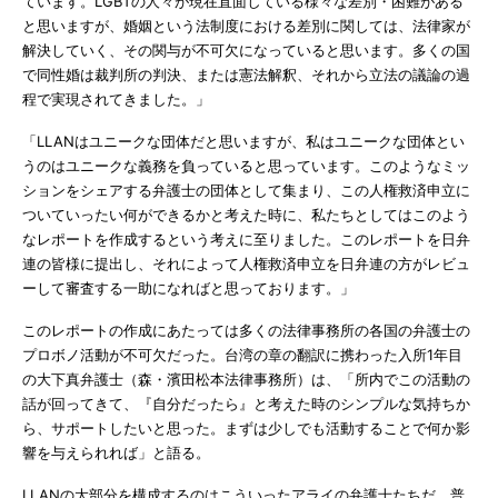
ています。LGBTの人々が現在直面している様々な差別・困難がある
と思いますが、婚姻という法制度における差別に関しては、法律家が
解決していく、その関与が不可欠になっていると思います。多くの国
で同性婚は裁判所の判決、または憲法解釈、それから立法の議論の過
程で実現されてきました。」
「LLANはユニークな団体だと思いますが、私はユニークな団体とい
うのはユニークな義務を負っていると思っています。このようなミッ
ションをシェアする弁護士の団体として集まり、この人権救済申立に
ついていったい何ができるかと考えた時に、私たちとしてはこのよう
なレポートを作成するという考えに至りました。このレポートを日弁
連の皆様に提出し、それによって人権救済申立を日弁連の方がレビュ
ーして審査する一助になればと思っております。」
このレポートの作成にあたっては多くの法律事務所の各国の弁護士の
プロボノ活動が不可欠だった。台湾の章の翻訳に携わった入所1年目
の大下真弁護士（森・濱田松本法律事務所）は、「所内でこの活動の
話が回ってきて、『自分だったら』と考えた時のシンプルな気持ちか
ら、サポートしたいと思った。まずは少しでも活動することで何か影
響を与えられれば」と語る。
LLANの大部分を構成するのはこういったアライの弁護士たちだ。普