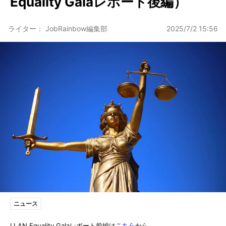
Equality Galaレポート後編）
ライター： JobRainbow編集部
2025/7/2 15:56
ニュース
LLAN Equality Galaレポート前編は
こちら
から