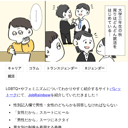
キャリア
コラム
トランスジェンダー
Xジェンダー
就活
LGBTQ+やフェミニズムについてわかりやすく紹介するサイト
パレッ
トーク
にて、
JobRainbow
を紹介していただきました！
性別記入欄で男性・女性のどちらかを回答しなければならない
「女性だから」スカートにヒール
「男性だから」スーツにネクタイ
男女別の制服を着用する義務