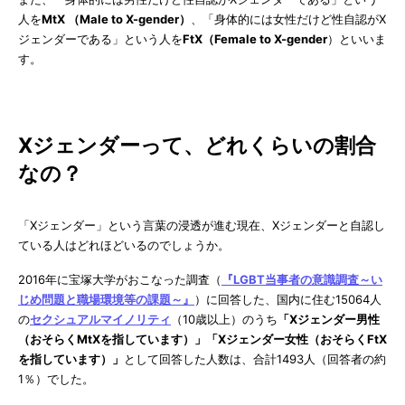
人を
MtX （Male to X-gender）
、「身体的には女性だけど性自認がX
ジェンダーである」という人を
FtX（Female to X-gender
）といいま
す。
Xジェンダーって、どれくらいの割合
なの？
「Xジェンダー」という言葉の浸透が進む現在、Xジェンダーと自認し
ている人はどれほどいるのでしょうか。
2016年に宝塚大学がおこなった調査（
『LGBT当事者の意識調査～い
じめ問題と職場環境等の課題～』
）に回答した、国内に住む15064人
の
セクシュアルマイノリティ
（10歳以上）のうち
「Xジェンダー男性
（おそらくMtXを指しています）」「Xジェンダー女性（おそらくFtX
を指しています）」
として回答した人数は、合計1493人（回答者の約
1％）でした。