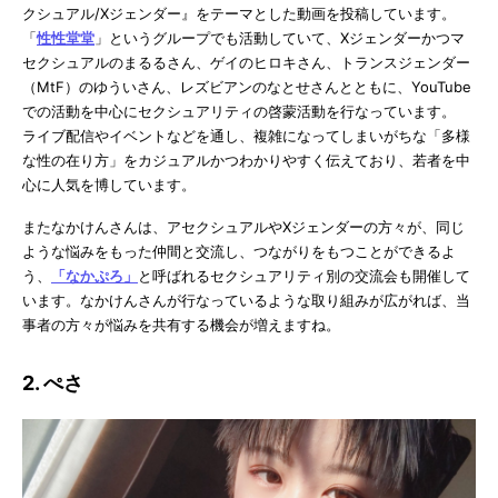
クシュアル/Xジェンダー』をテーマとした動画を投稿しています。
「
性性堂堂
」というグループでも活動していて、Xジェンダーかつマ
セクシュアルのまるるさん、ゲイのヒロキさん、トランスジェンダー
（MtF）のゆういさん、レズビアンのなとせさんとともに、YouTube
での活動を中心にセクシュアリティの啓蒙活動を行なっています。
ライブ配信やイベントなどを通し、複雑になってしまいがちな「多様
な性の在り方」をカジュアルかつわかりやすく伝えており、若者を中
心に人気を博しています。
またなかけんさんは、アセクシュアルやXジェンダーの方々が、同じ
ような悩みをもった仲間と交流し、つながりをもつことができるよ
う、
「なかぷろ」
と呼ばれるセクシュアリティ別の交流会も開催して
います。なかけんさんが行なっているような取り組みが広がれば、当
事者の方々が悩みを共有する機会が増えますね。
2. ぺさ