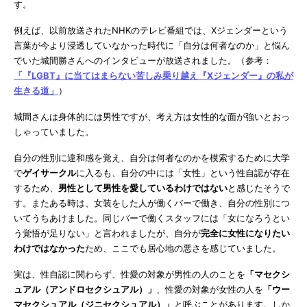
す。
例えば、以前放送されたNHKのテレビ番組では、Xジェンダーという
言葉が今より浸透していなかった時代に「自分は何者なのか」と悩ん
でいた城間勝さんへのインタビューが放送されました。（参考：
「『LGBT』に当てはまらない苦しみ乗り越え『Xジェンダー』の私が
生きる道」
）
城間さんは身体的には男性ですが、考え方は女性的な面が強いとおっ
しゃっていました。
自分の性別に違和感を覚え、自分は何者なのかを模索するために大学
で
ゲイサークル
に入るも、自分の中には「女性」という性自認が存在
するため、
男性として男性を愛しているわけではない
と感じたそうで
す。またある時は、女装をした人が働くバーで働き、自分の性別につ
いてうちあけました。同じバーで働くスタッフには「女になろうとい
う覚悟が足りない」と言われましたが、自分が
完全に女性になりたい
わけではなかった
ため、ここでも居心地の悪さを感じていました。
実は、性自認に関わらず、性愛の対象が男性の人のことを
「マセクシ
ュアル（アンドロセクシュアル）」
、性愛の対象が女性の人を
「ウー
マセクシュアル（ジニセクシュアル）」
と呼ぶことがあります。しか