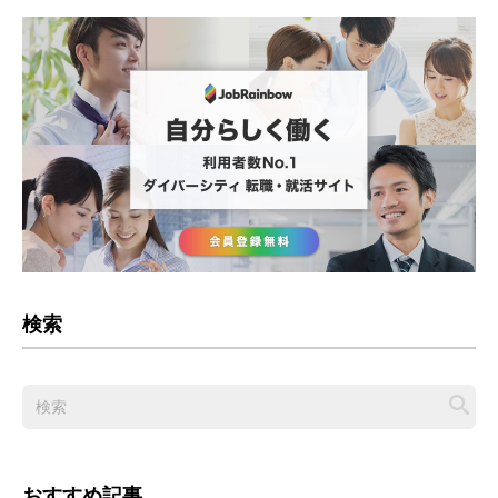
検索
おすすめ記事