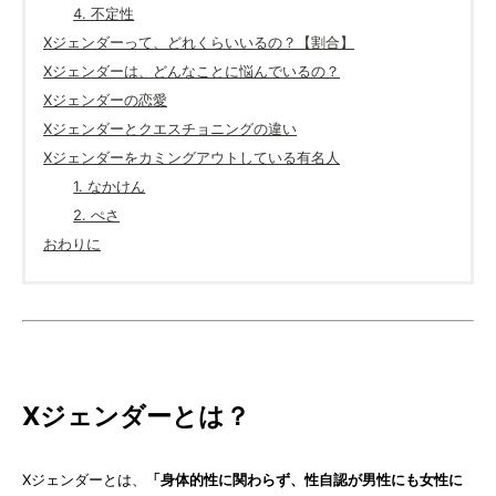
4. 不定性
Xジェンダーって、どれくらいいるの？【割合】
Xジェンダーは、どんなことに悩んでいるの？
Xジェンダーの恋愛
Xジェンダーとクエスチョニングの違い
Xジェンダーをカミングアウトしている有名人
1. なかけん
2. ぺさ
おわりに
Xジェンダーとは？
Xジェンダーとは、
「身体的性に関わらず、性自認が男性にも女性に