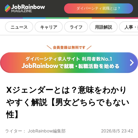
ダイバーシティ就職とは？
ニュース
キャリア
ライフ
用語解説
人事・
Xジェンダーとは？意味をわかり
やすく解説【男女どちらでもない
性】
ライター： JobRainbow編集部
2026/8/5 23:42