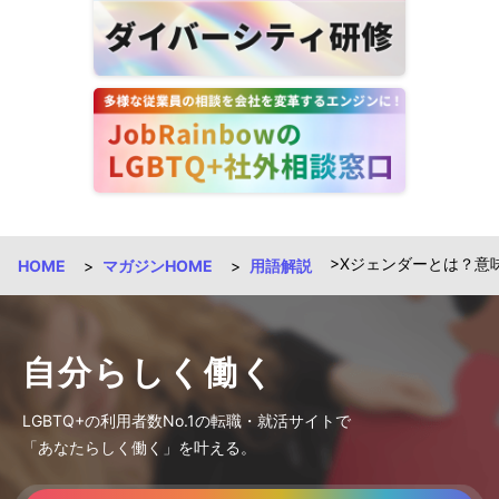
Xジェンダーとは？意
HOME
マガジンHOME
用語解説
自分らしく働く
LGBTQ+の利用者数No.1の転職・就活サイトで
「あなたらしく働く」を叶える。