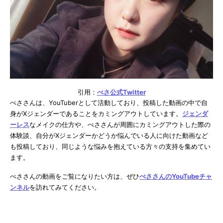
引用：
ぺさ公式Twitter
ぺささんは、YouTuberとして活動しており、投稿した動画の中で自
身がXジェンダーであることをカミングアウトしています。
ジェンダ
ーレス
なメイクの仕方や、ぺささんが周囲にカミングアウトした際の
体験談、自分がXジェンダーかどうか悩んでいる人に向けた動画など
も投稿しており、同じような悩みを抱えている方々の支持を集めてい
ます。
ぺささんの動画をご覧になりたい方は、ぜひ
ぺささんのYouTubeチャ
ンネル
を訪れてみてください。