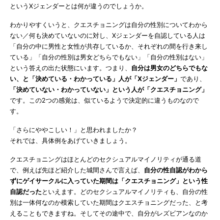
というXジェンダーとは何が違うのでしょうか。
わかりやすくいうと、クエスチョニングは自分の性別についてわから
ない／何も決めていないのに対し、Xジェンダーを自認している人は
「自分の中に男性と女性が共存しているか、それぞれの間を行き来し
ている」「自分の性別は男女どちらでもない」「自分の性別はない」
という答えの出た状態にいます。つまり、
自分は男女のどちらでもな
い、と「決めている・わかっている」人が「Xジェンダー」
であり、
「決めていない・わかっていない」という人が「クエスチョニング」
です。この2つの感覚は、似ているようで決定的に違うものなので
す。
「さらにややこしい！」と思われましたか？
それでは、具体例をあげていきましょう。
クエスチョニングはほとんどのセクシュアルマイノリティが通る道
で、例えば先ほど紹介した城間さんで言えば、
自分の性自認がわから
ずにゲイサークルに入っていた期間は「クエスチョニング」という性
自認だった
といえます。どのセクシュアルマイノリティも、自分の性
別は一体何なのか模索していた期間はクエスチョニングだった、と考
えることもできますね。そしてその途中で、自分がレズビアンなのか