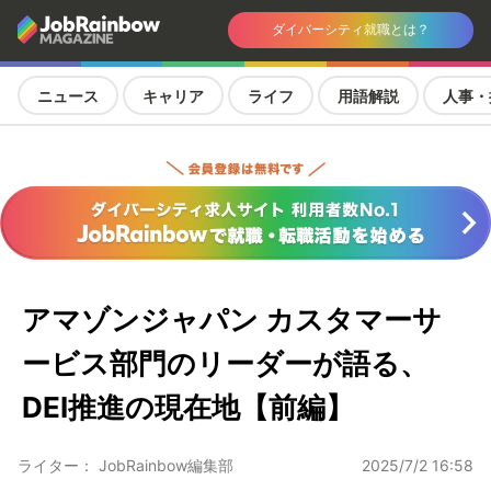
ダイバーシティ就職とは？
ニュース
キャリア
ライフ
用語解説
人事・
アマゾンジャパン カスタマーサ
ービス部門のリーダーが語る、
DEI推進の現在地【前編】
ライター： JobRainbow編集部
2025/7/2 16:58