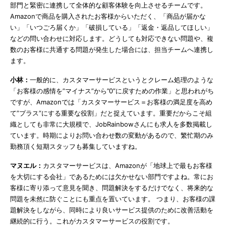
部門と緊密に連携して全体的な顧客体験を向上させるチームです。
Amazonで商品を購入されたお客様からいただく、「商品が届かな
い」「いつごろ届くか」「破損している」「返金・返品してほしい」
などの問い合わせに対応します。どうしても対応できない問題や、複
数のお客様に共通する問題が発生した場合には、担当チームへ連携し
ます。
小林：
一般的に、カスタマーサービスというとクレーム処理のような
「お客様の感情を”マイナス”から”0”に戻すための作業」と思われがち
ですが、Amazonでは「カスタマーサービス＝お客様の満足度を高め
て”プラス”にする重要な役割」だと捉えています。重要だからこそ組
織としても非常に大規模で、JobRainbowさんにも求人を多数掲載し
ています。時期によりお問い合わせ数の変動があるので、繁忙期のみ
勤務頂く短期スタッフも募集していますね。
マヌエル：
カスタマーサービスは、Amazonが「地球上で最もお客様
を大切にする会社」であるためには欠かせない部門ですよね。常にお
客様に寄り添って意見を聞き、問題解決をするだけでなく、将来的な
問題を未然に防ぐことにも重点を置いています。 つまり、お客様の課
題解決をしながら、同時により良いサービス提供のために改善活動を
継続的に行う。これがカスタマーサービスの役割です。