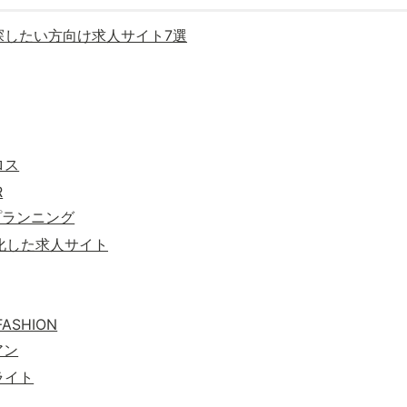
探したい方向け求人サイト7選
ロス
R
プランニング
化した求人サイト
FASHION
アン
ライト