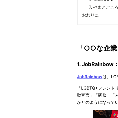
7. やまとごこ
おわりに
「○○な企業
1. JobRai
JobRainbow
は、L
「LGBTQ+フレン
動宣言」「研修」「人
がどのようになってい