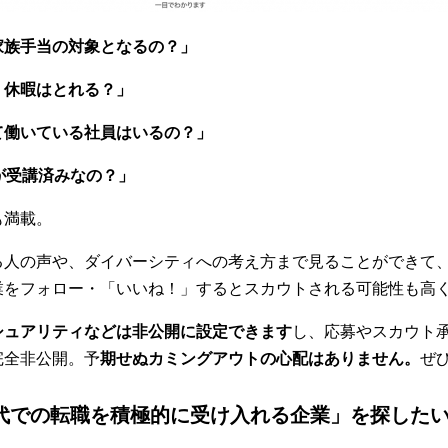
家族手当の対象となるの？」
、休暇はとれる？」
て働いている社員はいるの？」
誰が受講済みなの？」
も満載。
る人の声や、ダイバーシティへの考え方まで見ることができて
業をフォロー・「いいね！」するとスカウトされる可能性も高
シュアリティなどは非公開に設定できます
し、応募やスカウト
完全非公開。予
期せぬカミングアウトの心配はありません。
ぜ
「20代での転職を積極的に受け入れる企業」を探した