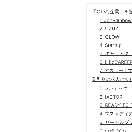
「○○な企業」を
1. JobRainbow
2. UZUZ
3. GLOW
4. Startup
5. キャリアク
6. LiBzCAREE
7. アスリート
業界別の求人に特
1. レバテック
2. iACTOR!
3. READY TO 
4. マスメディ
5. リーガルブ
6. 出版.COM