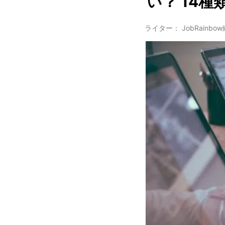
い？ 14
ライター： JobRainbo