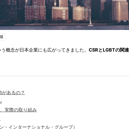
活
いう概念が日本企業にも広がってきました。
CSRとLGBTの関連
動があるの？
ル
SR、実際の取り組み
ア
カン・インターナショナル・グループ）