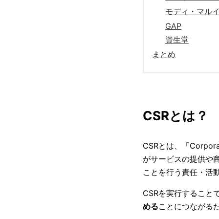
モディ・マル
GAP
資生堂
まとめ
CSRとは？
CSRとは、「Corporat
がサービスの提供や
ことを行う責任・活
CSRを実行すること
める
ことにつながるた