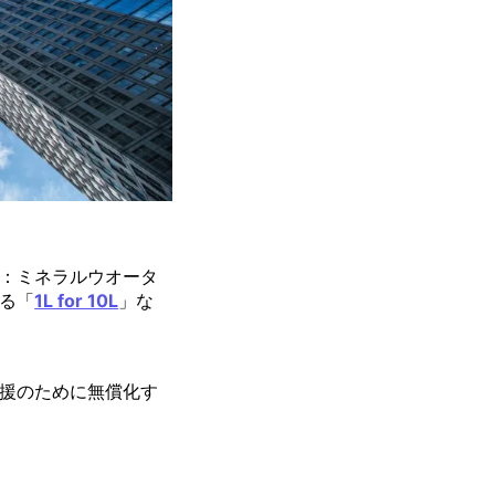
：ミネラルウオータ
る「
1L for 10L
」な
援のために無償化す