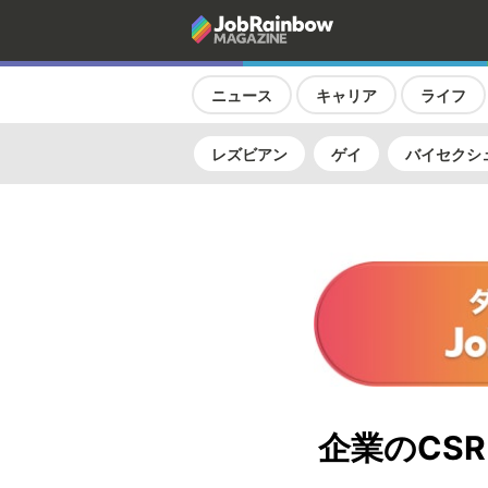
ニュース
キャリア
ライフ
レズビアン
ゲイ
バイセクシ
企業のCS