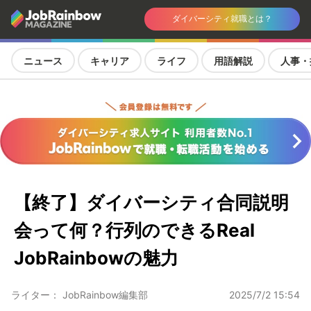
ダイバーシティ就職とは？
ニュース
キャリア
ライフ
用語解説
人事・
【終了】ダイバーシティ合同説明
会って何？行列のできるReal
JobRainbowの魅力
ライター： JobRainbow編集部
2025/7/2 15:54