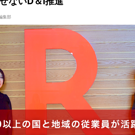
せないD＆I推進
w編集部