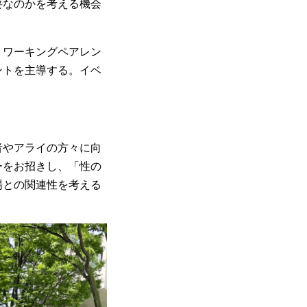
要なのかを考える機会
。ワーキングペアレン
ントを主導する。イベ
者やアライの方々に向
ーをお招きし、「性の
場との関連性を考える