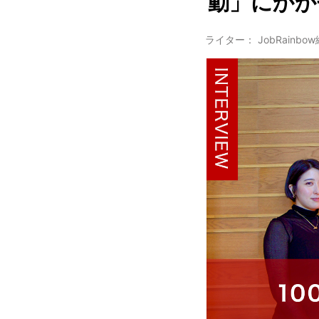
動」にかか
ライター： JobRainbo