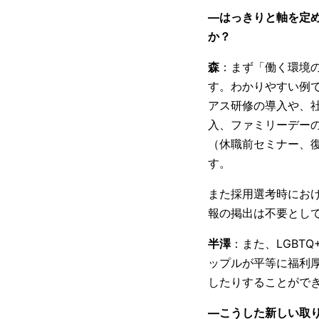
―はっきりと軸を定め
か？
森
：まず「働く環境
す。わかりやすい例
アス研修の導入や、
入、ファミリーデー
（休職前セミナー、
す。
また採用選考時にお
報の掲出は不要とし
半澤
：また、LGBT
ップルが平等に福利
したりすることがで
―こうした新しい取