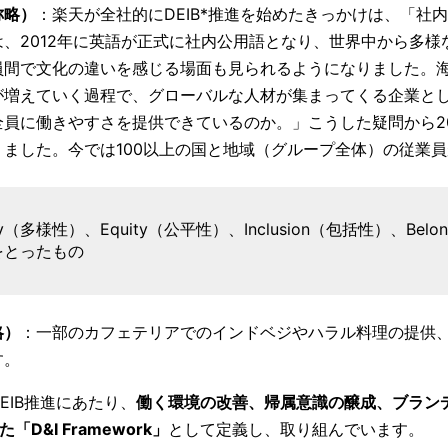
称略）
：楽天が全社的にDEIB*推進を始めたきっかけは、「社
、2012年に英語が正式に社内公用語となり、世界中から多様
員間で文化の違いを感じる場面も見られるようになりました。
が増えていく過程で、グローバルな人材が集まってくる企業と
員に働きやすさを提供できているのか。」こうした疑問から201
ました。今では100以上の国と地域（グループ全体）の従業
rsity（多様性）、Equity（公平性）、Inclusion（包括性）、Bel
をとったもの
略）
：一部のカフェテリアでのインドベジやハラル料理の提供
す。
EIB推進にあたり、
働く環境の改善、帰属意識の醸成、ブラン
D&I Framework」
として定義し、取り組んでいます。