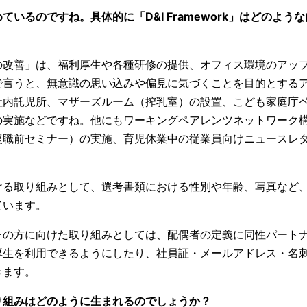
ているのですね。具体的に「D&I Framework」はどのよう
の改善」は、福利厚生や各種研修の提供、オフィス環境のアッ
で言うと、無意識の思い込みや偏見に気づくことを目的とする
社内託児所、マザーズルーム（搾乳室）の設置、こども家庭庁
の実施などですね。他にもワーキングペアレンツネットワーク
復職前セミナー）の実施、育児休業中の従業員向けニュースレ
ける取り組みとして、選考書類における性別や年齢、写真など
ています。
Q+の方に向けた取り組みとしては、配偶者の定義に同性パート
厚生を利用できるようにしたり、社員証・メールアドレス・名
きます。
り組みはどのように生まれるのでしょうか？