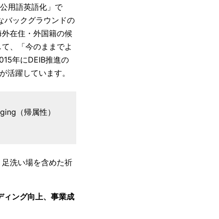
内公用語英語化」で
なバックグラウンドの
海外在住・外国籍の候
して、「今のままでよ
5年にDEIB推進の
員が活躍しています。
onging（帰属性）
、足洗い場を含めた祈
ディング向上、事業成