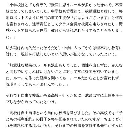
「小学校はとても保守的で疑問に思うルールが多かったせいで、不登
校になってしまいました。中学校も管理的で、挨拶運動と称して、毎
朝ロボットのように校門の前で生徒が『おはようございます』と何度
も言わされる。連帯責任としてクラス全員が校庭を走らされたり、野
球バットで殴られる体罰、教師から無視されたりすることもありまし
た。」
幼少期は内向的だったそうだが、中学に入ってからは理不尽な教育に
対して、現状を打破したいという思いが強くなっていったという。
「無意味な服装のルールも沢山ありました。個性を出せずに、みんな
と同じでいなければいけないことに対して常に疑問を抱いていまし
た。ルールを作った経緯を聞いても、ルールだからとしか言われず、
説明さえしてもらえませんでした。」
それでも自由な校風がある高校へ行くために、成績は常に上位をキー
プしながら通っていたという。
「高校は自主自律という自由な校風を選びました。その高校では『子
どもの権利条約』の冊子を毎年配布されていたのですが、ちょうどそ
れを問題視する流れがあり、それまでの校風を支持する先生が次々に