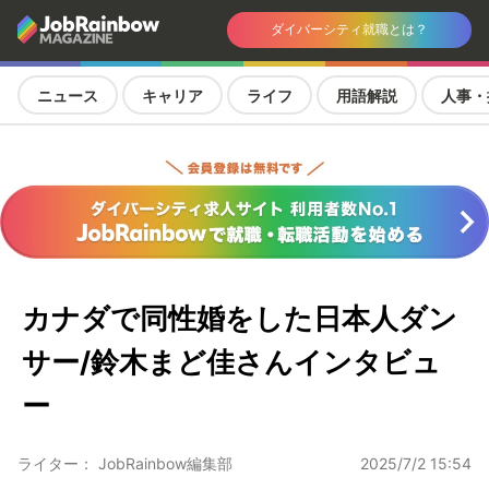
ダイバーシティ就職とは？
ニュース
キャリア
ライフ
用語解説
人事・
カナダで同性婚をした日本人ダン
サー/鈴木まど佳さんインタビュ
ー
ライター： JobRainbow編集部
2025/7/2 15:54