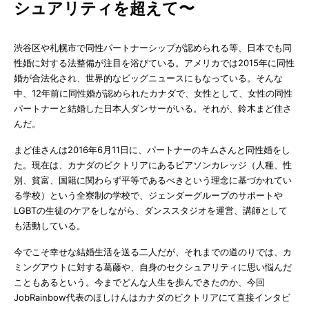
シュアリティを超えて〜
渋谷区や札幌市で同性パートナーシップが認められる等、日本でも同
性婚に対する法整備が注目を浴びている。アメリカでは2015年に同性
婚が合法化され、世界的なビッグニュースにもなっている。そんな
中、12年前に同性婚が認められたカナダで、女性として、女性の同性
パートナーと結婚した日本人ダンサーがいる。それが、鈴木まど佳さ
んだ。
まど佳さんは2016年6月11日に、パートナーのキムさんと同性婚をし
た。現在は、カナダのビクトリアにあるピアソンカレッジ（人種、性
別、貧富、国籍に関わらず平等であるべきという理念に基づかれてい
る学校）という全寮制の学校で、ジェンダーグループのサポートや
LGBTの生徒のケアをしながら、ダンススタジオを運営、講師として
も活動している。
今でこそ幸せな結婚生活を送る二人だが、それまでの道のりでは、カ
ミングアウトに対する葛藤や、自身のセクシュアリティに思い悩んだ
こともあるという。今までどんな人生を歩んできたのか、今回
JobRainbow代表のほしけんはカナダのビクトリアにて直接インタビ