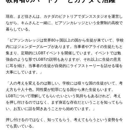
現在、まど佳さんは、カナダのビクトリアでダンススタジオを運営し
ながら、キムさんと一緒に、ピアソンカレッジという全寮制の高校で
暮らしている。
「ピアソンカレッジは世界80ヶ国以上の国から生徒が来ていて、学校
内にはジェンダーグループがあります。当事者やアライの生徒たちと
集まり、定期的にLGBTイベントを開催しています。イベントでは勉
強会のような形でLGBTの説明もありますが、それ以上に生徒の意見
に耳を傾け、当事者の生徒が自発的にライフストーリーを話せる場を
大事にしています。」
「人の考えを変えるのは難しい。学校には様々な国の生徒がいて、考
え方も十人十色。同性愛が犯罪になる国から来た生徒もいます。
LGBTについて理解してもらいたいという気持ちもあるけれど、考え
を押し付けるのではなく、まず身近な存在だということを知ってもら
い、お互いに話を聞きあうことから始めています。」
押し付けるのではなく、知ってもらう、考えてもらうという姿勢を今
でも貫いている。