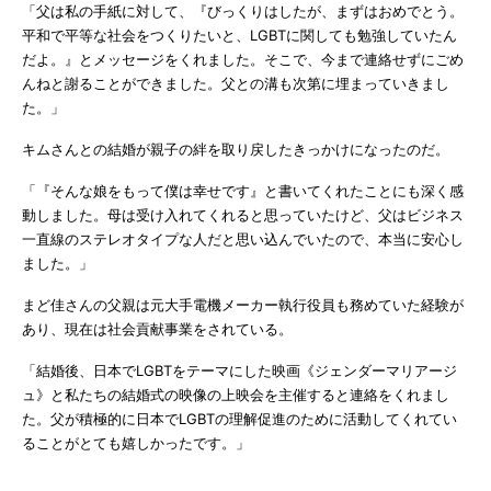
「父は私の手紙に対して、『びっくりはしたが、まずはおめでとう。
平和で平等な社会をつくりたいと、LGBTに関しても勉強していたん
だよ。』とメッセージをくれました。そこで、今まで連絡せずにごめ
んねと謝ることができました。父との溝も次第に埋まっていきまし
た。」
キムさんとの結婚が親子の絆を取り戻したきっかけになったのだ。
「『そんな娘をもって僕は幸せです』と書いてくれたことにも深く感
動しました。母は受け入れてくれると思っていたけど、父はビジネス
一直線のステレオタイプな人だと思い込んでいたので、本当に安心し
ました。」
まど佳さんの父親は元大手電機メーカー執行役員も務めていた経験が
あり、現在は社会貢献事業をされている。
「結婚後、日本でLGBTをテーマにした映画《ジェンダーマリアージ
ュ》と私たちの結婚式の映像の上映会を主催すると連絡をくれまし
た。父が積極的に日本でLGBTの理解促進のために活動してくれてい
ることがとても嬉しかったです。」