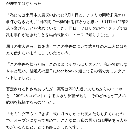
が理由ではなかった。
「私たちは東日本大震災のあった3月11日と、アメリカ同時多発テロ
事件が起きた9月11日の間に平和の日を作ろうと思い、6月11日に結婚
式を挙げることを決めていました。同日、フロリダのゲイクラブで銃
乱射事件が起きたことを結婚式後のニュースで知りました。」
周りの友人達も、気を遣ってこの事件について式直後のお二人にはあ
えて伝えないようにしていたという。
「この事件を知った時、このままじゃやっぱりダメだ、私が発信しな
きゃと思い、結婚式の翌日にfacebookを通じて公の場でカミングア
ウトしました。」
否定される怖さもあったが、実際は700人近い人たちからのイイネ
と、100件のコメントによる大きな反響があり、そのどれもが二人の
結婚を祝福するものだった。
「カミングアウトできず、式に呼べなかった友人たちも多くいたの
で、オープンになって初めて、こんなにも私の周りには理解ある人た
ちがいるんだと、とても嬉しかったです。」