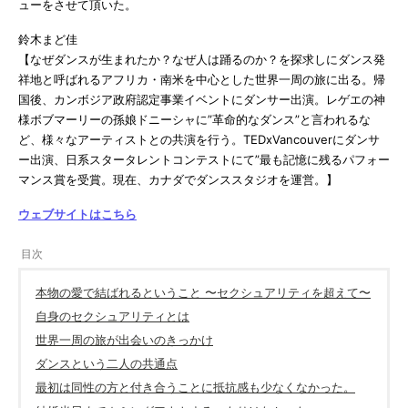
ューをさせて頂いた。
鈴木まど佳
【なぜダンスが生まれたか？なぜ人は踊るのか？を探求しにダンス発
祥地と呼ばれるアフリカ・南米を中心とした世界一周の旅に出る。帰
国後、カンボジア政府認定事業イベントにダンサー出演。レゲエの神
様ボブマーリーの孫娘ドニーシャに”革命的なダンス”と言われるな
ど、様々なアーティストとの共演を行う。TEDxVancouverにダンサ
ー出演、日系スタータレントコンテストにて”最も記憶に残るパフォー
マンス賞を受賞。現在、カナダでダンススタジオを運営。】
ウェブサイトはこちら
本物の愛で結ばれるということ 〜セクシュアリティを超えて〜
自身のセクシュアリティとは
世界一周の旅が出会いのきっかけ
ダンスという二人の共通点
最初は同性の方と付き合うことに抵抗感も少なくなかった。