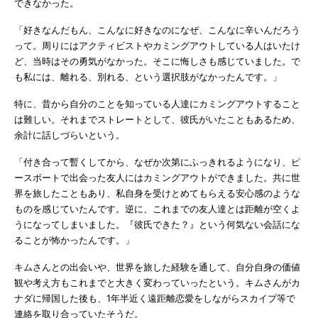
できなかった。
「好きなんだもん、こんなに好きなのになぜ、こんなに辛いんだろう
って。周りにはアクティビストやカミングアウトしている人はいたけ
ど、当時はその勇気がなかった。そこに悔しさも感じていました。で
も私には、離れる、別れる、という選択肢がなかったんです。」
特に、昔から自分のことを知っている人達にカミングアウトすること
は難しい。それまでストレートとして、彼氏がいたこともあるため、
余計に話しづらいという。
「付き合って暫くしてから、なぜか次第にふっきれるようになり、ピ
ースボートで出会った友人にはカミングアウトができました。共に世
界を旅したこともあり、私自身を受けとめてもらえる安心感のような
ものを感じていたんです。逆に、これまでの友人達とは距離が空くよ
うになってしまいました。『彼氏できた？』という何気ない会話にな
ることが怖かったんです。」
キムさんとの出会いや、世界を旅した経験を通して、自分自身の価値
観や考え方もこれまでと大きく変わっていったという。キムさんがカ
ナダに帰国した後も、1年半近く遠距離恋愛をしながらスカイプ等で
連絡を取り合っていたそうだ。