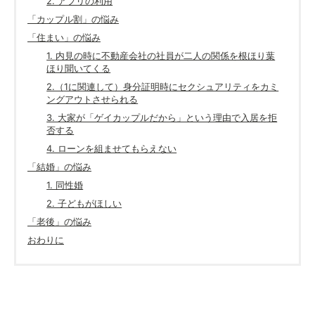
2. アプリの利用
「カップル割」の悩み
「住まい」の悩み
1. 内見の時に不動産会社の社員が二人の関係を根ほり葉
ほり聞いてくる
2.（1に関連して）身分証明時にセクシュアリティをカミ
ングアウトさせられる
3. 大家が「ゲイカップルだから」という理由で入居を拒
否する
4. ローンを組ませてもらえない
「結婚」の悩み
1. 同性婚
2. 子どもがほしい
「老後」の悩み
おわりに