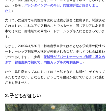
た。（参考：
バレンタインデーの今日、同性婚訴訟が始まりまし
た！
）
先日ついに台湾でも同性婚を認める法案が議会に提出され、閣議決定
されました。これはアジア初のことである一方、同じアジアにある日
本では未だ一部地域での同性パートナーシップ導入にとどまっていま
す。
しかし、2019年1月30日に都道府県単位では初となる茨城県の同性パ
ートナーシップ制度導入検討が発表されるなど、少しずつ社会は変わ
りつつあります。（参考：
茨城県が「パートナーシップ制度」導入め
ざす 都道府県で初めて、同性カップルの権利後押し
）
ただ、異性愛カップルにおいては「当然できる」結婚が、ゲイカップ
ルだとできない、となると、どうしても優劣が生じているように感じ
ざるを得ません。
2. 子どもがほしい