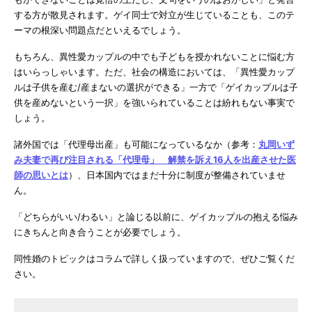
する方が散見されます。ゲイ同士で対立が生じていることも、このテ
ーマの根深い問題点だといえるでしょう。
もちろん、異性愛カップルの中でも子どもを授かれないことに悩む方
はいらっしゃいます。ただ、社会の構造においては、「異性愛カップ
ルは子供を産む/産まないの選択ができる」一方で「ゲイカップルは子
供を産めないという一択」を強いられていることは紛れもない事実で
しょう。
諸外国では「代理母出産」も可能になっているなか（参考：
丸岡いず
み夫妻で再び注目される「代理母」 解禁を訴え16人を出産させた医
師の思いとは
）、日本国内ではまだ十分に制度が整備されていませ
ん。
「どちらがいい/わるい」と論じる以前に、ゲイカップルの抱える悩み
にきちんと向き合うことが必要でしょう。
同性婚のトピックはコラムで詳しく扱っていますので、ぜひご覧くだ
さい。