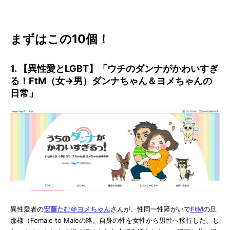
まずはこの10個！
1. 【異性愛とLGBT】「ウチのダンナがかわいすぎ
る！FtM（女→男）ダンナちゃん＆ヨメちゃんの
日常」
異性愛者の
安藤たむ＠ヨメちゃん
さんが、性同一性障がいで
FtM
の旦
那様（Female to Maleの略。自身の性を女性から男性へ移行した、し