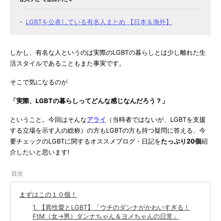
LGBTを公表している有名人まとめ 【日本＆海外】
しかし、有名な人というのは実際のLGBTの暮らしとは少し離れた生
活スタイルであることもまた事実です。
そこで気になるのが
「実際、
LGBTの暮らしってどんな感じなんだろう？
」
ということ。今回はそんな
アライ
（当時者ではないが、LGBTを支援
する立場を示す人の総称）の方もLGBTの方も持つ疑問に答える、今
要チェックのLGBTに関するオススメブログ・日記を
たっぷり20個
紹
介したいと思います!
まずはこの１０個！
1. 【異性愛とLGBT】「ウチのダンナがかわいすぎる！
FtM（女→男）ダンナちゃん＆ヨメちゃんの日常」