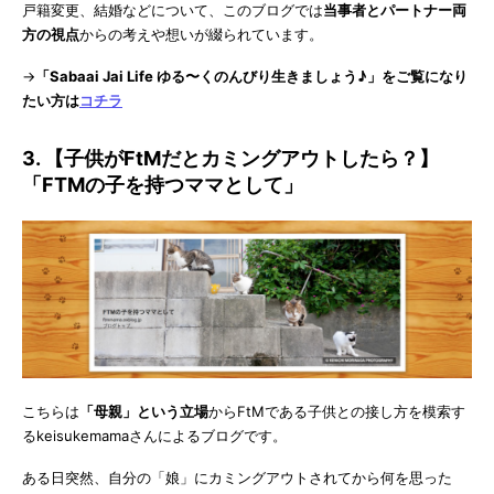
戸籍変更、結婚などについて、このブログでは
当事者とパートナー両
方の視点
からの考えや想いが綴られています。
→
「Sabaai Jai Life ゆる〜くのんびり生きましょう♪」をご覧になり
たい方は
コチラ
3. 【子供がFtMだとカミングアウトしたら？】
「FTMの子を持つママとして」
こちらは
「母親」という立場
からFtMである子供との接し方を模索す
るkeisukemamaさんによるブログです。
ある日突然、自分の「娘」にカミングアウトされてから何を思った