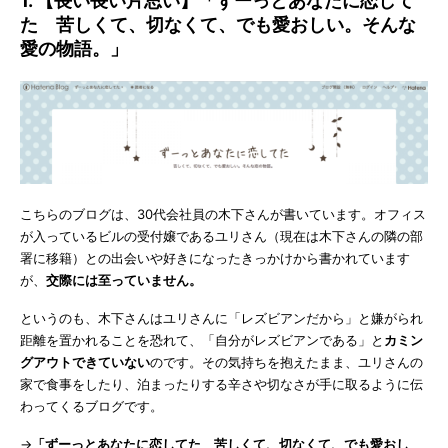
1. 【長い長い片思い】「ずーっとあなたに恋して
た 苦しくて、切なくて、でも愛おしい。そんな
愛の物語。」
こちらのブログは、30代会社員の木下さんが書いています。オフィス
が入っているビルの受付嬢であるユリさん（現在は木下さんの隣の部
署に移籍）との出会いや好きになったきっかけから書かれています
が、
交際には至っていません。
というのも、木下さんはユリさんに「レズビアンだから」と嫌がられ
距離を置かれることを恐れて、「自分がレズビアンである」と
カミン
グアウトできていない
のです。その気持ちを抱えたまま、ユリさんの
家で食事をしたり、泊まったりする辛さや切なさが手に取るように伝
わってくるブログです。
→
「ずーっとあなたに恋してた 苦しくて、切なくて、でも愛おし