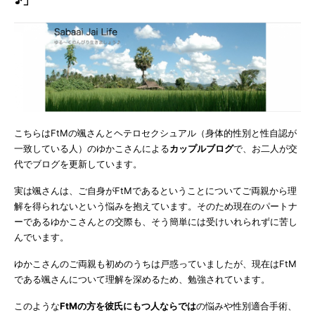
こちらはFtMの颯さんとヘテロセクシュアル（身体的性別と性自認が
一致している人）のゆかこさんによる
カップルブログ
で、お二人が交
代でブログを更新しています。
実は颯さんは、ご自身がFtMであるということについてご両親から理
解を得られないという悩みを抱えています。そのため現在のパートナ
ーであるゆかこさんとの交際も、そう簡単には受けいれられずに苦し
んでいます。
ゆかこさんのご両親も初めのうちは戸惑っていましたが、現在はFtM
である颯さんについて理解を深めるため、勉強されています。
このような
FtMの方を彼氏にもつ人ならでは
の悩みや性別適合手術、