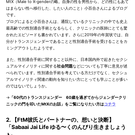
MtX（Male to X-genderの略。自身の性を男性から、どの性にもあて
はまらない性へ移行した、したい人のこと）小百合さんによるブログ
です。
ブログによると小百合さんは、通院しているクリニックの中でも史上
最高齢での性別適合手術となるらしく、クリニックの医師にとても驚
かれたエピソードも書かれています。さらに2019年の年賀状では、自
分がトランスジェンダーであることと性別適合手術を受けることをカ
ミングアウトしたようです。
また、性別適合手術に関すること以外に、日本国内外で起きたセクシ
ュアルマイノリティに関する
社会問題
などについても丁寧に意見が述
べられています。性別適合手術を考えている方だけでなく、セクシュ
アルマイノリティ関連の動向を知りたい方にとっても学ぶことが多い
のではないでしょうか。
→
「60代のトランスジェンダー 60歳を過ぎてからジェンダークリ
ニックの門を叩いたMtXのお話」をご覧になりたい方は
コチラ
2. 【FtM彼氏とパートナーの、想いと決断】
「Sabaai Jai Life ゆる〜くのんびり生きましょう
♪」