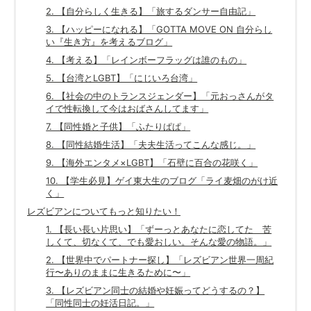
2. 【自分らしく生きる】「旅するダンサー自由記」
3. 【ハッピーになれる】「GOTTA MOVE ON 自分らし
い『生き方』を考えるブログ」
4. 【考える】「レインボーフラッグは誰のもの」
5. 【台湾とLGBT】「にじいろ台湾」
6. 【社会の中のトランスジェンダー】「元おっさんがタ
イで性転換して今はおばさんしてます」
7. 【同性婚と子供】「ふたりぱぱ」
8. 【同性結婚生活】「夫夫生活ってこんな感じ。」
9. 【海外エンタメ×LGBT】「石壁に百合の花咲く」
10. 【学生必見】ゲイ東大生のブログ「ライ麦畑のがけ近
く」
レズビアンについてもっと知りたい！
1. 【長い長い片思い】「ずーっとあなたに恋してた 苦
しくて、切なくて、でも愛おしい。そんな愛の物語。」
2. 【世界中でパートナー探し】「レズビアン世界一周紀
行〜ありのままに生きるために〜」
3. 【レズビアン同士の結婚や妊娠ってどうするの？】
「同性同士の妊活日記。」