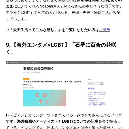
ままに
伝えてくれるNozomiさんとMickyさんの幸せそうな様子です。
アライもLGBTもすべての人が憧れる、夫婦・夫夫・婦婦生活が広が
っています。
→「夫夫生活ってこんな感じ。」をご覧になりたい方は
コチラ
9. 【海外エンタメ×LGBT】「石壁に百合の花咲
く」
レズビアンとカミングアウトされている、みやきちさんによるブログ
です。
海外映画やアーティストとLGBTについての記事
を多く投稿し
ているこのブログでは、日本のエンタメ界とは全く違った海外のエン