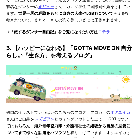
有名なダンサーの
まどぅー
さん。カナダ在住で国際同性婚をされてい
ます。
世界一周の経験をもとに自身の人生やLGBTについて
考えを投
稿されていて、まどぅーさんの強く美しい姿には圧倒されます。
→「旅するダンサー自由記」をご覧になりたい方は
コチラ
3. 【ハッピーになれる】「GOTTA MOVE ON 自分
らしい『生き方』を考えるブログ」
独自のイラストでいっぱいのこちらのブログ、ブロガーの
オクユイカ
さんはご自身を
レズビアン
とカミングアウトした上で、LGBTについ
てはもちろん、
海外青年協力隊・介護福祉士の経験から自身の恋愛に
ついてまで様々な話題をハツラツと
取り上げています。オクユイカさ