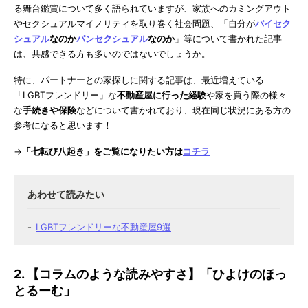
る舞台鑑賞について多く語られていますが、家族へのカミングアウト
やセクシュアルマイノリティを取り巻く社会問題、「自分が
バイセク
シュアル
なのか
パンセクシュアル
なのか
」等について書かれた記事
は、共感できる方も多いのではないでしょうか。
特に、パートナーとの家探しに関する記事は、最近増えている
「LGBTフレンドリー」な
不動産屋に行った経験
や家を買う際の様々
な
手続きや保険
などについて書かれており、現在同じ状況にある方の
参考になると思います！
→
「七転び八起き」をご覧になりたい方は
コチラ
LGBTフレンドリーな不動産屋9選
2. 【コラムのような読みやすさ】「ひよけのほっ
とるーむ」