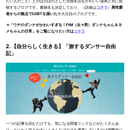
たい人のこと）とのほのぼのとした夫婦生活をかわいい漫画と共に投
稿するブログです。書籍化も決定しており、（詳細は
コチラ
）
異性愛
者からの観点でLGBTを描いた
今大注目のブログです。
→「ウチのダンナがかわいすぎる！FtM（女→男）ダンナちゃん＆ヨ
メちゃんの日常」をご覧になりたい方は
コチラ
2. 【自分らしく生きる】「旅するダンサー自由
記」
一つの記事を読むだけでも、気になる関連リンクなどがたくさんあ
り、とにかく読みやすい！そんなブログを運営しているのは国際的に