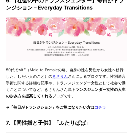
6. 【社会の中のトランスジェンダー】毎日がトラ
ンジション – Everyday Transitions
50代でMtF（Male to Femaleの略。自身の性を男性から女性へ移行
した、したい人のこと）の
きさりん
さんによるブログです。性別適合
手術に関する詳細な記事や、トランスジェンダー女性として社会で働
くことについてなど、きさりんさん流
トランスジェンダー女性の人生
の歩み方を提案してくれる
ブログです。
→「毎日がトランジション」をご覧になりたい方は
コチラ
7. 【同性婚と子供】「ふたりぱぱ」