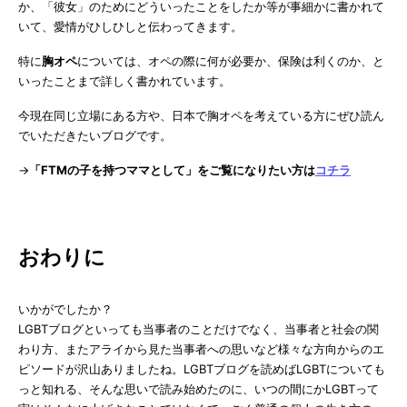
か、「彼女」のためにどういったことをしたか等が事細かに書かれて
いて、愛情がひしひしと伝わってきます。
特に
胸オペ
については、オペの際に何が必要か、保険は利くのか、と
いったことまで詳しく書かれています。
今現在同じ立場にある方や、日本で胸オペを考えている方にぜひ読ん
でいただきたいブログです。
→
「FTMの子を持つママとして」をご覧になりたい方は
コチラ
おわりに
いかがでしたか？
LGBTブログといっても当事者のことだけでなく、当事者と社会の関
わり方、またアライから見た当事者への思いなど様々な方向からのエ
ピソードが沢山ありましたね。LGBTブログを読めばLGBTについても
っと知れる、そんな思いで読み始めたのに、いつの間にかLGBTって