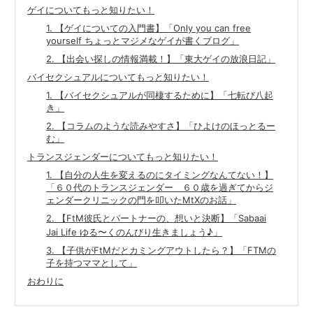
ゲイについてもっと知りたい！
1. 【ゲイについての入門書】「Only you can free
yourself ちょっとマジメなゲイが書くブログ」
2. 【出会い探しの情報満載！】「東大ゲイの放浪日記」
バイセクシュアルについてもっと知りたい！
1. 【バイセクシュアルが同棲するために】「七転び八起
き」
2. 【コラムのような読みやすさ】「ひよけのほっとるー
む」
トランスジェンダーについてもっと知りたい！
1. 【自分の人生を変えるのにタイミングなんてない！】
「６０代のトランスジェンダー ６０歳を過ぎてからジ
ェンダークリニックの門を叩いたMtXのお話」
2. 【FtM彼氏とパートナーの、想いと決断】「Sabaai
Jai Life ゆる〜くのんびり生きましょう♪」
3. 【子供がFtMだとカミングアウトしたら？】「FTMの
子を持つママとして」
おわりに