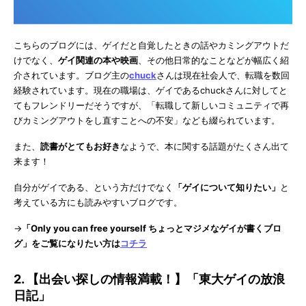
こちらのブログには、ゲイだと自覚したときの話やカミングアウトだ
けでなく、
ゲイ関連の本や映画
、その他日常的なことなどが幅広く紹
介されています。ブログ主の
chuck
さんは現在社会人で、転職を数回
経験されています。現在の職場は、ゲイであるchuckさんに対してと
てもフレンドリーだそうですが、「転職して新しいコミュニティで再
びカミングアウトをし直すことへの不安」なども綴られています。
また、
読書がとてもお好き
なようで、本に関する話題がたくさん出て
来ます！
自分がゲイである、という方だけでなく
「ゲイについて知りたい」
と
考えている方にも読みやすいブログです。
→
「Only you can free yourself ちょっとマジメなゲイが書くブロ
グ」をご覧になりたい方は
コチラ
2. 【出会い探しの情報満載！】「東大ゲイの放浪
日記」