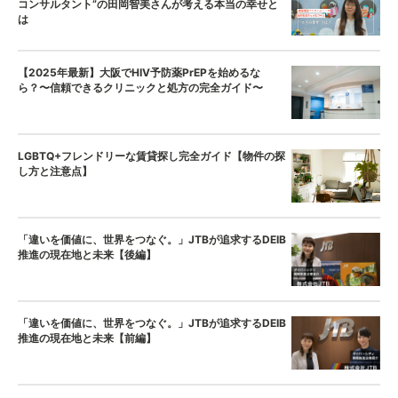
コンサルタント”の田岡智美さんが考える本当の幸せと
は
【2025年最新】大阪でHIV予防薬PrEPを始めるな
ら？〜信頼できるクリニックと処方の完全ガイド〜
LGBTQ+フレンドリーな賃貸探し完全ガイド【物件の探
し方と注意点】
「違いを価値に、世界をつなぐ。」JTBが追求するDEIB
推進の現在地と未来【後編】
「違いを価値に、世界をつなぐ。」JTBが追求するDEIB
推進の現在地と未来【前編】